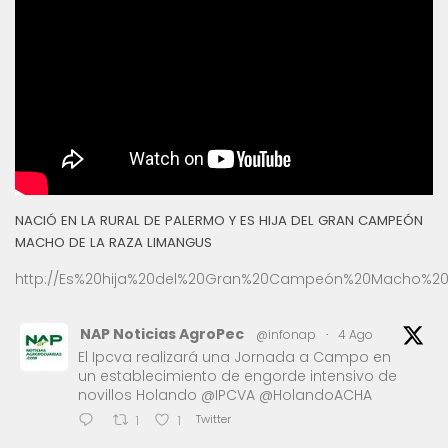
NACIÓ EN LA RURAL DE PALERMO Y ES HIJA DEL GRAN CAMPEÓN
MACHO DE LA RAZA LIMANGUS
http://Es%20hija%20del%20Gran%20Campeón%20Macho%20
NAP Noticias AgroPec
@infonap
·
4 Ago
El Ipcva realizará una Jornada a Campo en
un establecimiento de engorde intensivo de
novillos Holando @IPCVA @HolandoACHA
Twitter
1
1