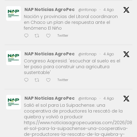
NAP Noticias AgroPec
@infonap
·
4 Ago
Nación y provincias del Litoral coordinaron
en Chaco un plan de respuesta ante el
fenómeno El Niño
Twitter
NAP Noticias AgroPec
@infonap
·
4 Ago
Congreso Aapresid: 'escuchar al suelo es el
1er paso para construir una agricultura
sustentable'
Twitter
NAP Noticias AgroPec
@infonap
·
4 Ago
Salió el sol para La Suipachense: una
cooperativa de productores la rescató de la
quiebra y volvió a producir
https://www.noticiasagropecuarias.com/2026/08/0
el-sol-para-la-suipachense-una-cooperativa-
de-productores-la-rescato-de-la-quiebra-y-