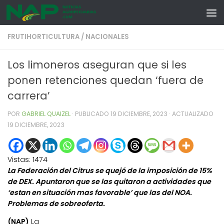
Skip to content
FRUTIHORTICULTURA
/
NACIONALES
Los limoneros aseguran que si les
ponen retenciones quedan ‘fuera de
carrera’
POR
GABRIEL QUAIZEL
· PUBLICADO
19 DICIEMBRE, 2023
· ACTUALIZADO
19 DICIEMBRE, 2023
Vistas:
1474
La Federación del Citrus se quejó de la imposición de 15%
de DEX. Apuntaron que se las quitaron a actividades que
‘estan en situación mas favorable’ que las del NOA.
Problemas de sobreoferta.
(NAP)
La