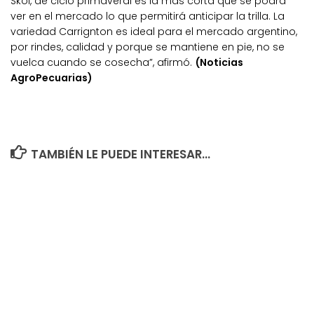
Skol, de ciclo primaveral es la más corta que se podrá
ver en el mercado lo que permitirá anticipar la trilla. La
variedad Carrignton es ideal para el mercado argentino,
por rindes, calidad y porque se mantiene en pie, no se
vuelca cuando se cosecha”, afirmó.
(Noticias
AgroPecuarias)
TAMBIÉN LE PUEDE INTERESAR...