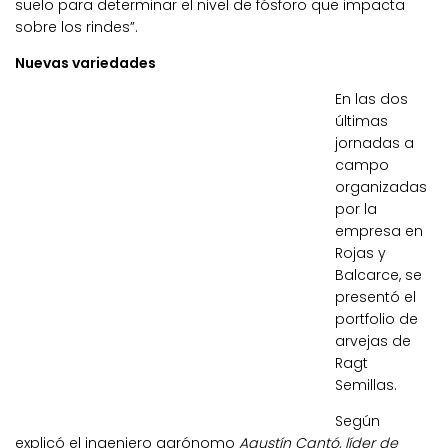
suelo para determinar el nivel de fósforo que impacta
sobre los rindes”.
Nuevas variedades
En las dos
últimas
jornadas a
campo
organizadas
por la
empresa en
Rojas y
Balcarce, se
presentó el
portfolio de
arvejas de
Ragt
Semillas.
Según
explicó el ingeniero agrónomo
Agustín Cantó, líder de