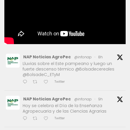
NAP Noticias AgroPec
@infonap
·
8h
Lluvias sobre el Este pampeano y luego un
fuerte descenso térmico @Bolsadecereales
@BolsadeC_ETyM
Twitter
NAP Noticias AgroPec
@infonap
·
9h
Hoy se celebra el Día de la Enseñanza
Agropecuaria y de las Ciencias Agrarias
Twitter