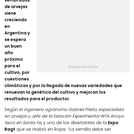
sembradas
de arvejas
viene
creciendo
en
Argentina y
se espera
un buen
año
próximo
para el
Arvejas amarillas.
cultivo, por
cuestiones
climáticas y por la llegada de nuevas variedades que
renuevan la genética del cultivo y mejoran los
resultados para el productor.
Según el
ingeniero agrónomo Gabriel Prieto, especialista
en arvejas y Jefe de la Estación Experimental INTA Arroyo
Seco en Santa Fe
, y uno de los disertantes de la
Expo
Ragt
que se realizó en Rojas: “La semilla debe ser