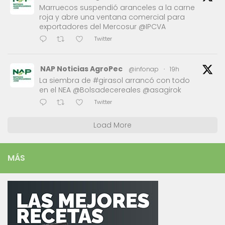
Marruecos suspendió aranceles a la carne
roja y abre una ventana comercial para
exportadores del Mercosur @IPCVA
Twitter
NAP Noticias AgroPec
@infonap
·
19h
La siembra de #girasol arrancó con todo
en el NEA @Bolsadecereales @asagirok
Twitter
Load More
MÁS