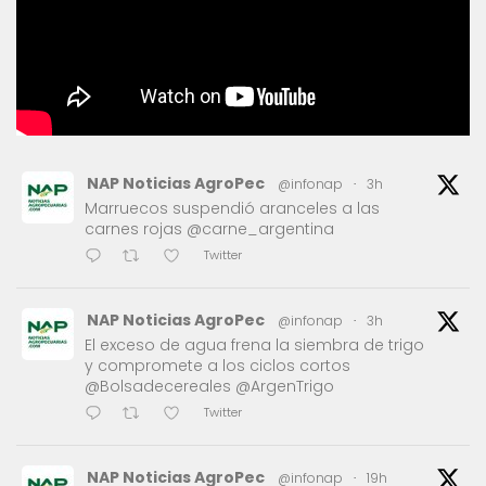
NAP Noticias AgroPec
@infonap
·
3h
Marruecos suspendió aranceles a las
carnes rojas @carne_argentina
Twitter
NAP Noticias AgroPec
@infonap
·
3h
El exceso de agua frena la siembra de trigo
y compromete a los ciclos cortos
@Bolsadecereales @ArgenTrigo
Twitter
NAP Noticias AgroPec
@infonap
·
19h