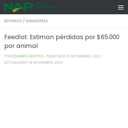
Skip to content
BOVINOS
/
GANADERÍA
Feedlot: Estiman pérdidas por $65.000
por animal
POR
EDUARDO BUSTOS
· PUBLICADO
15 NOVIEMBRE, 2023
·
ACTUALIZADO
14 NOVIEMBRE, 2023