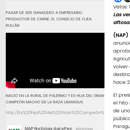
Vistas:
PASAR DE SER GANADERO A EMPRESARIO
Las ve
PRODUCTOR DE CARNE: EL CONSEJO DE OJEA
aftosa
RULLÁN
(NAP)
anunci
aproba
Agricu
volver
destin
hace 2
El pre
NACIÓ EN LA RURAL DE PALERMO Y ES HIJA DEL GRAN
CAMPEÓN MACHO DE LA RAZA LIMANGUS
el hito
de uno
http://Es%20hija%20del%20Gran%20Campeón%20Macho%2
públic
Paragua
NAP Noticias AgroPec
@infonap
·