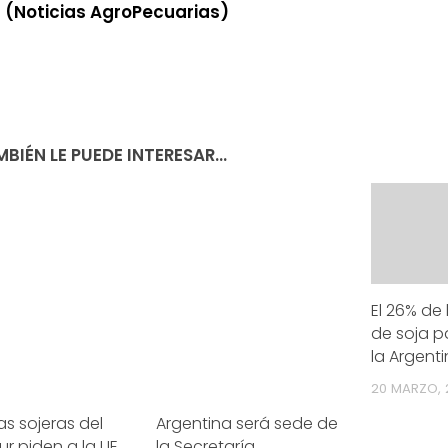
.
(Noticias AgroPecuarias)
BIÉN LE PUEDE INTERESAR...
4/salio-
El 26% de
de soja 
la Argent
20 MARZO, 
s sojeras del
Argentina será sede de
r piden a la UE
la Secretaría