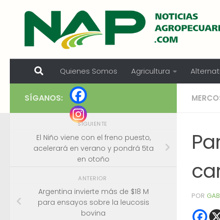
Skip to content
Quienes Somos
Agricultura
Alternat
SÍGANOS:
MERCO
SIGUIENTE
Pa
El Niño viene con el freno puesto,
acelerará en verano y pondrá 5ta
en otoño
ca
ANTERIOR
Argentina invierte más de $18 M
POR
GAB
para ensayos sobre la leucosis
bovina