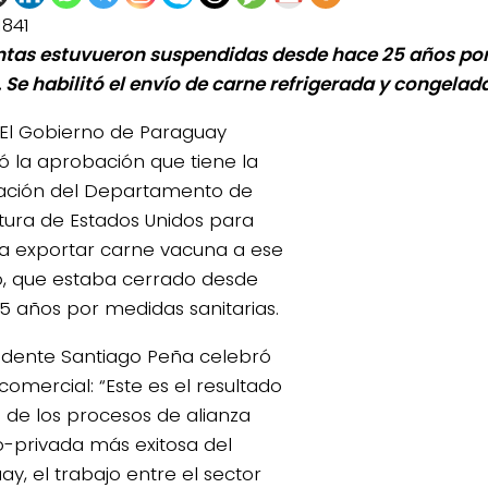
1841
ntas estuvueron suspendidas desde hace 25 años por
. Se habilitó el envío de carne refrigerada y congelada
El Gobierno de Paraguay
ó la aprobación que tiene la
ción del Departamento de
ltura de Estados Unidos para
 a exportar carne vacuna a ese
o, que estaba cerrado desde
5 años por medidas sanitarias.
sidente Santiago Peña celebró
 comercial: “Este es el resultado
 de los procesos de alianza
0de%20la%20Raza%20Limangus,
o-privada más exitosa del
y, el trabajo entre el sector