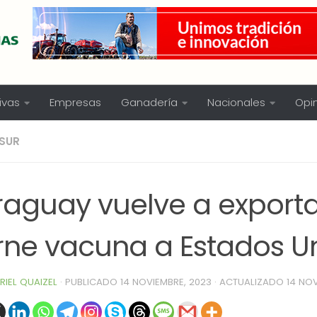
ivas
Empresas
Ganadería
Nacionales
Opi
SUR
raguay vuelve a exporta
rne vacuna a Estados U
RIEL QUAIZEL
· PUBLICADO
14 NOVIEMBRE, 2023
· ACTUALIZADO
14 NOV