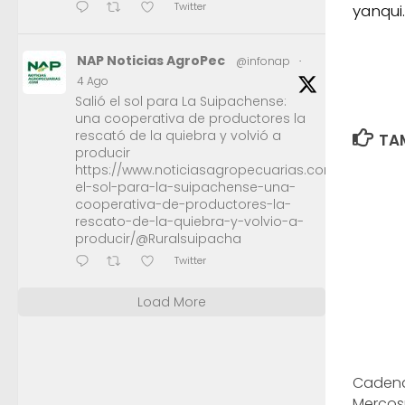
Twitter
yanqui
NAP Noticias AgroPec
@infonap
·
4 Ago
Salió el sol para La Suipachense:
una cooperativa de productores la
rescató de la quiebra y volvió a
TAM
producir
https://www.noticiasagropecuarias.com/2026/08/0
el-sol-para-la-suipachense-una-
cooperativa-de-productores-la-
rescato-de-la-quiebra-y-volvio-a-
producir/@Ruralsuipacha
Twitter
Load More
Cadena
Mercosu