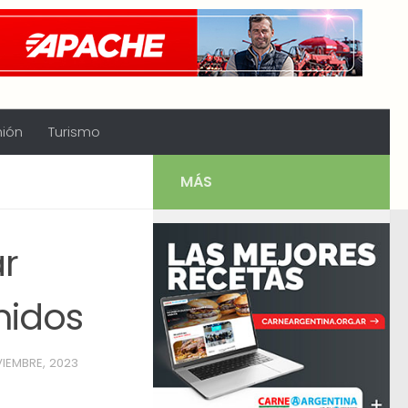
nión
Turismo
MÁS
r
nidos
IEMBRE, 2023