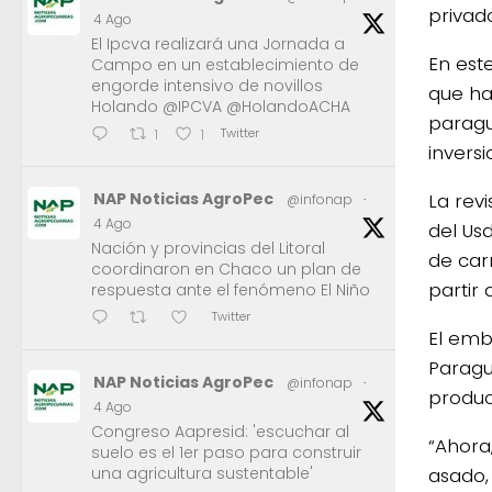
privado
4 Ago
El Ipcva realizará una Jornada a
En est
Campo en un establecimiento de
engorde intensivo de novillos
que ha
Holando @IPCVA @HolandoACHA
paragu
Twitter
1
1
inversi
NAP Noticias AgroPec
La revi
@infonap
·
4 Ago
del Us
Nación y provincias del Litoral
de car
coordinaron en Chaco un plan de
partir 
respuesta ante el fenómeno El Niño
Twitter
El emba
Paragu
NAP Noticias AgroPec
@infonap
·
produc
4 Ago
Congreso Aapresid: 'escuchar al
“Ahora
suelo es el 1er paso para construir
asado,
una agricultura sustentable'