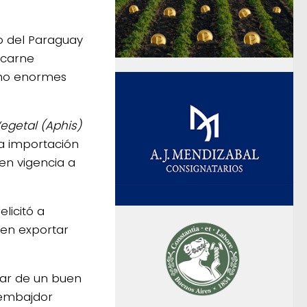
do del Paraguay
 carne
echo enormes
egetal (Aphis)
la importación
en vigencia a
licitó a
den exportar
tar de un buen
 embajdor