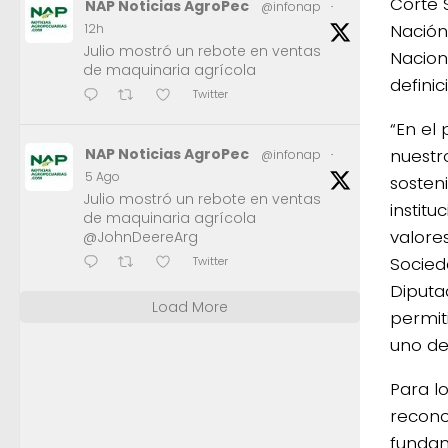
Corte 
NAP Noticias AgroPec
@infonap
·
Nación
12h
Julio mostró un rebote en ventas
Nacion
de maquinaria agrícola
definic
Twitter
“En el
nuestr
NAP Noticias AgroPec
@infonap
·
5 Ago
sosten
Julio mostró un rebote en ventas
institu
de maquinaria agrícola
valore
@JohnDeereArg
Socied
Twitter
Diputa
Load More
permit
uno de 
Para l
recono
fundam