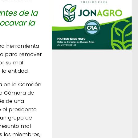
antes de la
ocavar la
 una herramienta
sta para remover
or su mal
la entidad.
ta en la Comsión
e la Cámara de
és de una
 el presidente
 un grupo de
resunto mal
 los miembros,