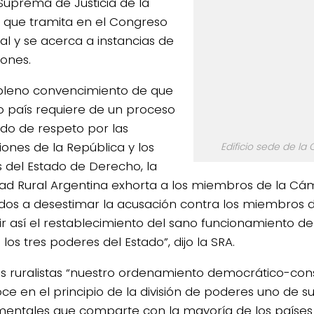
Suprema de Justicia de la
 que tramita en el Congreso
al y se acerca a instancias de
iones.
 pleno convencimiento de que
o país requiere de un proceso
ido de respeto por las
ciones de la República y los
Edificio sede de l
s del Estado de Derecho, la
ad Rural Argentina exhorta a los miembros de la Cá
dos a desestimar la acusación contra los miembros del
ir así el restablecimiento del sano funcionamiento d
los tres poderes del Estado”, dijo la SRA.
os ruralistas “nuestro ordenamiento democrático-cons
ce en el principio de la división de poderes uno de su
entales que comparte con la mayoría de los países