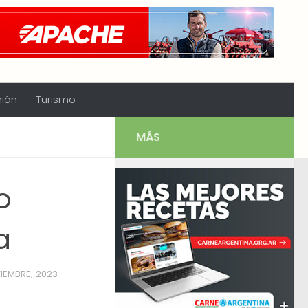
nión
Turismo
MÁS
o
a
IEMBRE, 2023