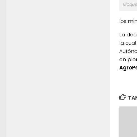
Maqued
los mi
La deci
la cual
Autóno
en ple
AgroP
TAM