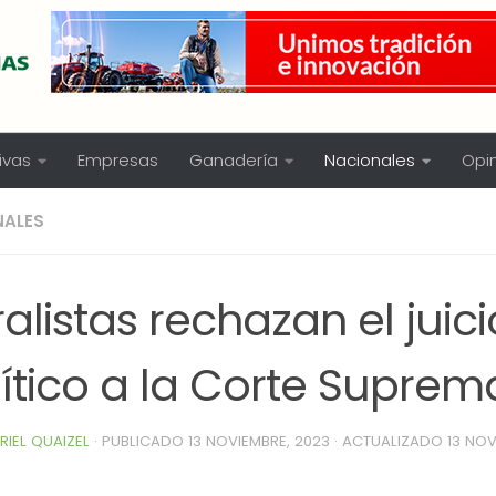
ivas
Empresas
Ganadería
Nacionales
Opi
NALES
alistas rechazan el juici
ítico a la Corte Suprem
RIEL QUAIZEL
· PUBLICADO
13 NOVIEMBRE, 2023
· ACTUALIZADO
13 NOV