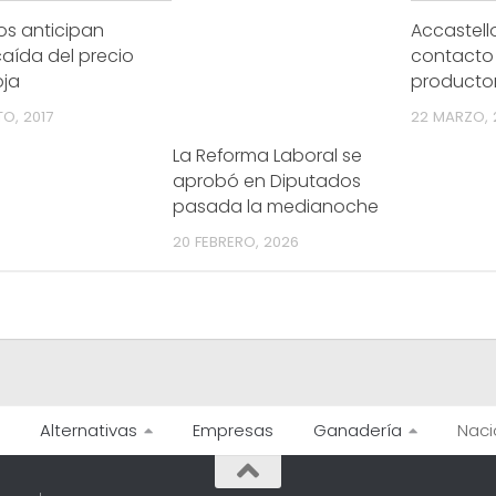
os anticipan
Accastello
caída del precio
contacto
oja
producto
O, 2017
22 MARZO, 
La Reforma Laboral se
aprobó en Diputados
pasada la medianoche
20 FEBRERO, 2026
Alternativas
Empresas
Ganadería
Naci