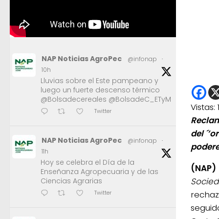
NAP Noticias AgroPec
@infonap
·
10h
Lluvias sobre el Este pampeano y
luego un fuerte descenso térmico
@Bolsadecereales @BolsadeC_ETyM
Vistas:
Twitter
Reclam
del ´’
NAP Noticias AgroPec
@infonap
·
podere
11h
Hoy se celebra el Día de la
(NAP)
Enseñanza Agropecuaria y de las
Socied
Ciencias Agrarias
rechazo
Twitter
seguid