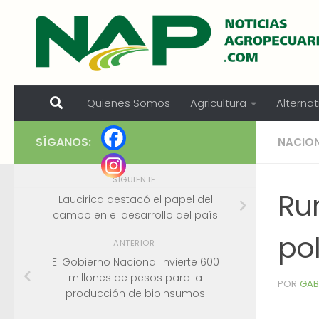
Skip to content
Quienes Somos
Agricultura
Alternat
SÍGANOS:
NACIO
SIGUIENTE
Rur
Laucirica destacó el papel del
campo en el desarrollo del país
pol
ANTERIOR
El Gobierno Nacional invierte 600
millones de pesos para la
POR
GAB
producción de bioinsumos