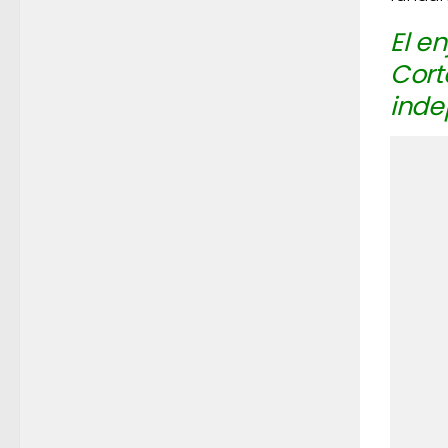
El e
Cort
inde