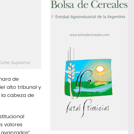
a Corte Suprema
mara de
 alto tribunal y
e la cabeza de
titucional
s valores
 avanzados”.