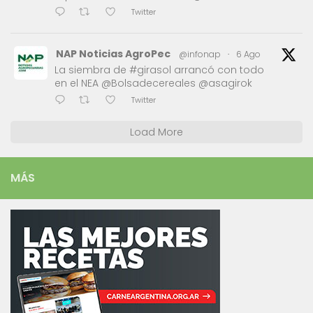
Twitter
NAP Noticias AgroPec
@infonap
·
6 Ago
La siembra de #girasol arrancó con todo
en el NEA @Bolsadecereales @asagirok
Twitter
Load More
MÁS