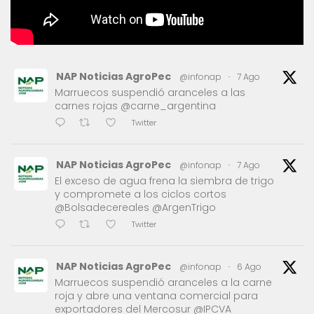
NAP Noticias AgroPec
@infonap
·
7 Ago
Marruecos suspendió aranceles a las
carnes rojas @carne_argentina
Twitter
NAP Noticias AgroPec
@infonap
·
7 Ago
El exceso de agua frena la siembra de trigo
y compromete a los ciclos cortos
@Bolsadecereales @ArgenTrigo
Twitter
NAP Noticias AgroPec
@infonap
·
6 Ago
Marruecos suspendió aranceles a la carne
roja y abre una ventana comercial para
exportadores del Mercosur @IPCVA