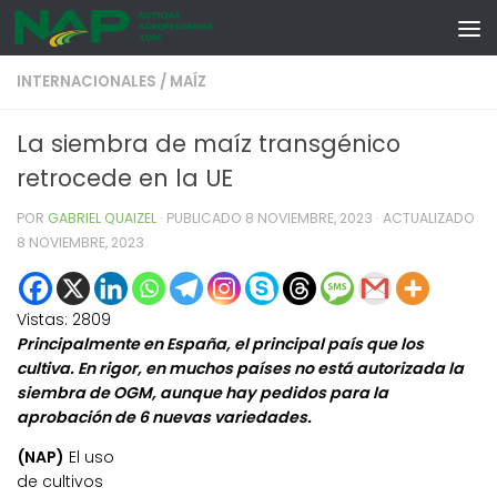
Skip to content
INTERNACIONALES
/
MAÍZ
La siembra de maíz transgénico
retrocede en la UE
POR
GABRIEL QUAIZEL
· PUBLICADO
8 NOVIEMBRE, 2023
· ACTUALIZADO
8 NOVIEMBRE, 2023
Vistas:
2809
Principalmente en España, el principal país que los
cultiva. En rigor, en muchos países no está autorizada la
siembra de OGM, aunque hay pedidos para la
aprobación de 6 nuevas variedades.
(NAP)
El uso
de cultivos