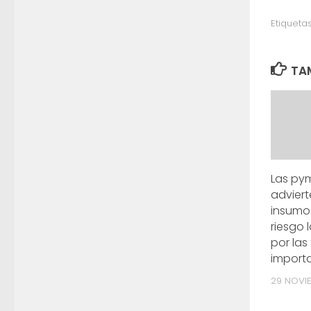
Etiquetas
TAM
Las py
adviert
insumos
riesgo 
por las
import
29 NOVI