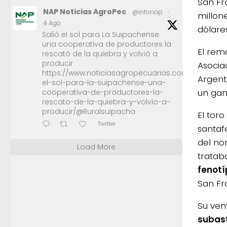
San Fr
NAP Noticias AgroPec
@infonap
·
millon
4 Ago
dólares
Salió el sol para La Suipachense:
una cooperativa de productores la
El rem
rescató de la quiebra y volvió a
producir
Asocia
https://www.noticiasagropecuarias.com/2026/08/0
Argent
el-sol-para-la-suipachense-una-
un gan
cooperativa-de-productores-la-
rescato-de-la-quiebra-y-volvio-a-
producir/@Ruralsuipacha
El tor
Twitter
santafe
del no
Load More
tratab
fenotí
San Fr
Su ven
subast