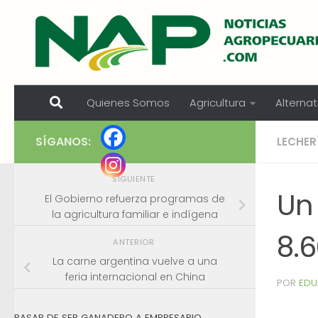
Skip to content
Quienes Somos
Agricultura
Alternat
SÍGANOS:
LECHER
SIGUIENTE
Un
El Gobierno refuerza programas de
la agricultura familiar e indígena
8.
ANTERIOR
La carne argentina vuelve a una
feria internacional en China
POR
EDU
PASAR DE SER GANADERO A EMPRESARIO