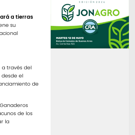
ará a tierras
ene su
acional
 a través del
 desde el
nanciamiento de
 Ganaderos
acunos de los
r la