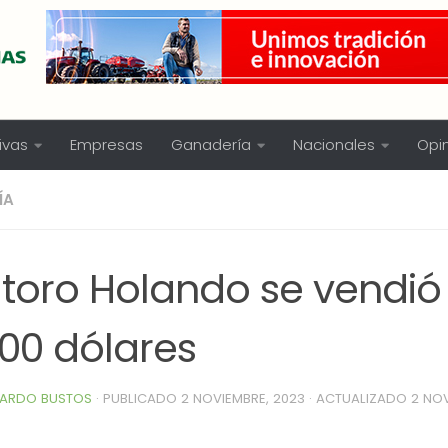
ivas
Empresas
Ganadería
Nacionales
Opi
ÍA
 toro Holando se vendió
600 dólares
ARDO BUSTOS
· PUBLICADO
2 NOVIEMBRE, 2023
· ACTUALIZADO
2 NOV