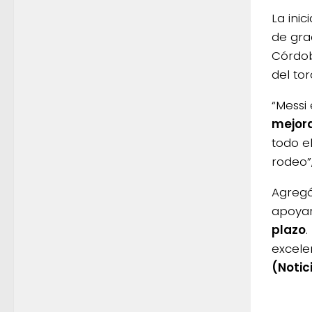
La inic
de gra
Córdob
del tor
“Messi
mejor
todo el
rodeo”,
Agregó
apoyar
plazo
.
excele
(Notic