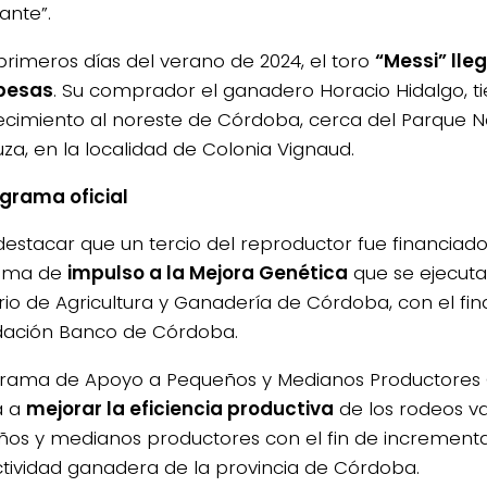
ante”.
 primeros días del verano de 2024, el toro
“Messi” lleg
besas
. Su comprador el ganadero Horacio Hidalgo, ti
ecimiento al noreste de Córdoba, cerca del Parque N
za, en la localidad de Colonia Vignaud.
grama oficial
estacar que un tercio del reproductor fue financiado
ama de
impulso a la Mejora Genética
que se ejecuta
erio de Agricultura y Ganadería de Córdoba, con el fi
dación Banco de Córdoba.
grama de Apoyo a Pequeños y Medianos Productores
a a
mejorar la eficiencia productiva
de los rodeos v
os y medianos productores con el fin de incrementa
tividad ganadera de la provincia de Córdoba.