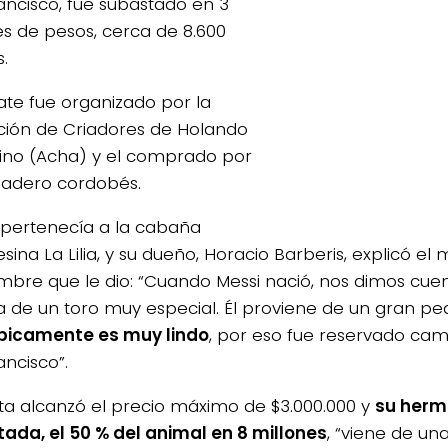
ancisco, fue subastado en 3
es de pesos, cerca de 8.600
.
ate fue organizado por la
ción de Criadores de Holando
4/salio-
ino (Acha) y el comprado por
adero cordobés.
o pertenecía a la cabaña
sina La Lilia, y su dueño, Horacio Barberis, explicó el 
mbre que le dio: “Cuando Messi nació, nos dimos cue
a de un toro muy especial. Él proviene de un gran ped
picamente es muy lindo
, por eso fue reservado ca
ancisco”.
ta alcanzó el precio máximo de $3.000.000 y
su herm
ada, el 50 % del animal en 8 millones
, “viene de un