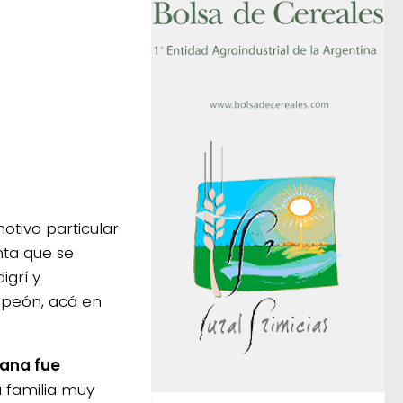
motivo particular
nta que se
igrí y
mpeón, acá en
ana fue
a familia muy