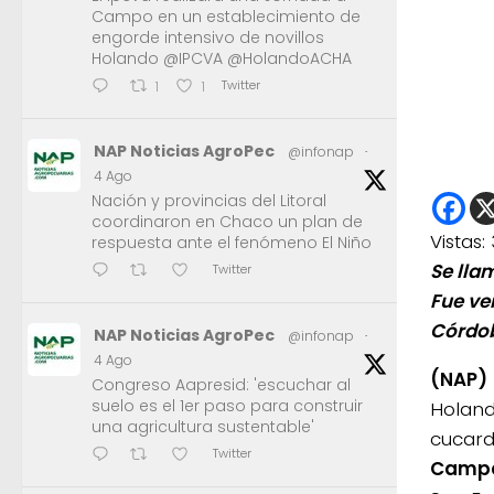
Campo en un establecimiento de
engorde intensivo de novillos
Holando @IPCVA @HolandoACHA
Twitter
1
1
NAP Noticias AgroPec
@infonap
·
4 Ago
Nación y provincias del Litoral
coordinaron en Chaco un plan de
Vistas:
respuesta ante el fenómeno El Niño
Se lla
Twitter
Fue ve
Córdo
NAP Noticias AgroPec
@infonap
·
4 Ago
(NAP)
Congreso Aapresid: 'escuchar al
suelo es el 1er paso para construir
Holando
una agricultura sustentable'
cucar
Twitter
Camp