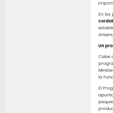
import
En los
cordo
establ
Ansenu
Un pro
Cabe d
progr
Minist
la Fun
El Pro
apunt
pequeñ
produc