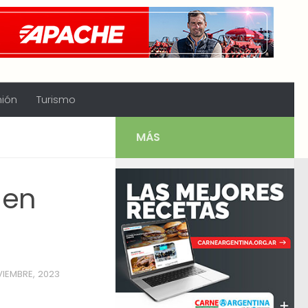
nión
Turismo
MÁS
 en
IEMBRE, 2023