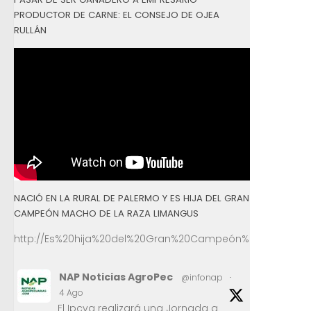
PRODUCTOR DE CARNE: EL CONSEJO DE OJEA
RULLÁN
NACIÓ EN LA RURAL DE PALERMO Y ES HIJA DEL GRAN
CAMPEÓN MACHO DE LA RAZA LIMANGUS
http://Es%20hija%20del%20Gran%20Campeón%20Macho%2
NAP Noticias AgroPec
@infonap
·
4 Ago
El Ipcva realizará una Jornada a