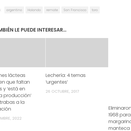
:
argentino
Holando
remate
San Francisco
toro
BIÉN LE PUEDE INTERESAR...
mes lácteas
Lechería: 4 temas
en que faltan
‘urgentes’
 y ‘está en
26 OCTUBRE, 2017
la producción’
 trabas a la
Eliminaron
ación
1968 para 
EMBRE, 2022
margarina
manteca