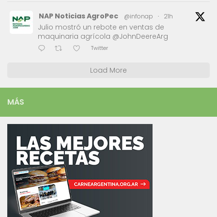
NAP Noticias AgroPec
@infonap
·
21h
Julio mostró un rebote en ventas de
maquinaria agrícola @JohnDeereArg
Twitter
Load More
MÁS