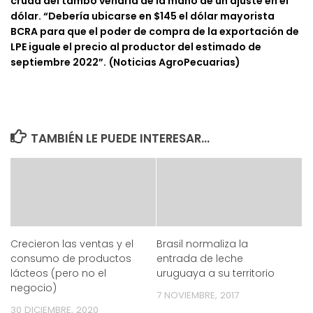
cruda del tambo vendría de la mano de un ajuste en el
dólar. “Debería ubicarse en $145 el dólar mayorista
BCRA para que el poder de compra de la exportación de
LPE iguale el precio al productor del estimado de
septiembre 2022”. (Noticias AgroPecuarias)
TAMBIÉN LE PUEDE INTERESAR...
Crecieron las ventas y el
Brasil normaliza la
consumo de productos
entrada de leche
lácteos (pero no el
uruguaya a su territorio
negocio)
7 NOVIEMBRE, 2017
30 DICIEMBRE, 2020