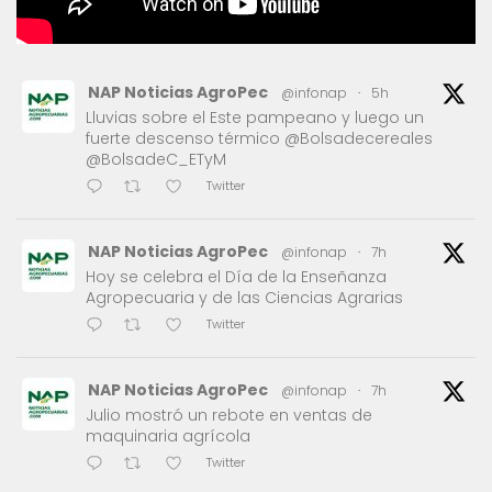
NAP Noticias AgroPec
@infonap
·
5h
Lluvias sobre el Este pampeano y luego un
fuerte descenso térmico @Bolsadecereales
@BolsadeC_ETyM
Twitter
NAP Noticias AgroPec
@infonap
·
7h
Hoy se celebra el Día de la Enseñanza
Agropecuaria y de las Ciencias Agrarias
Twitter
NAP Noticias AgroPec
@infonap
·
7h
Julio mostró un rebote en ventas de
maquinaria agrícola
Twitter