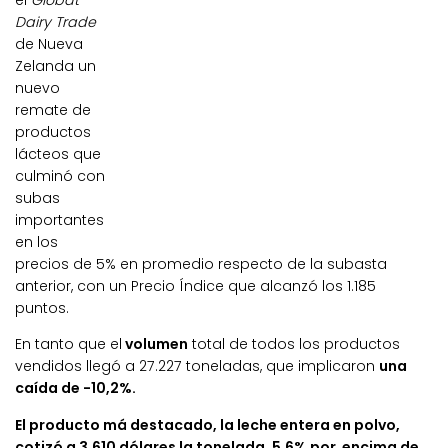
el
Globat
Dairy Trade
de Nueva
Zelanda un
nuevo
remate de
productos
lácteos que
culminó con
subas
importantes
en los
precios de 5% en promedio respecto de la subasta
anterior, con un Precio Índice que alcanzó los 1.185
puntos.
En tanto que el
volumen
total de todos los productos
vendidos llegó a 27.227 toneladas, que implicaron
una
caída de -10,2%.
El producto má destacado, la leche entera en polvo,
cotizó a 3.610 dólares la tonelada, 5,6% por encima de