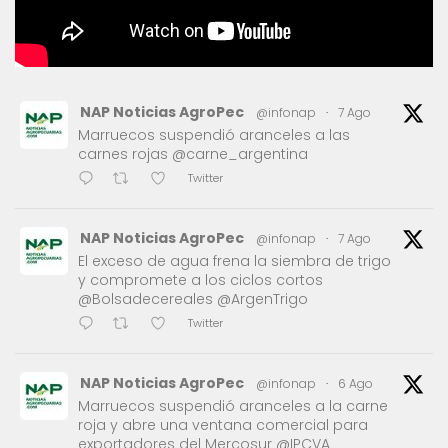
NAP Noticias AgroPec
@infonap
·
7 Ago
Marruecos suspendió aranceles a las
carnes rojas @carne_argentina
Twitter
NAP Noticias AgroPec
@infonap
·
7 Ago
El exceso de agua frena la siembra de trigo
y compromete a los ciclos cortos
@Bolsadecereales @ArgenTrigo
Twitter
NAP Noticias AgroPec
@infonap
·
6 Ago
Marruecos suspendió aranceles a la carne
roja y abre una ventana comercial para
exportadores del Mercosur @IPCVA