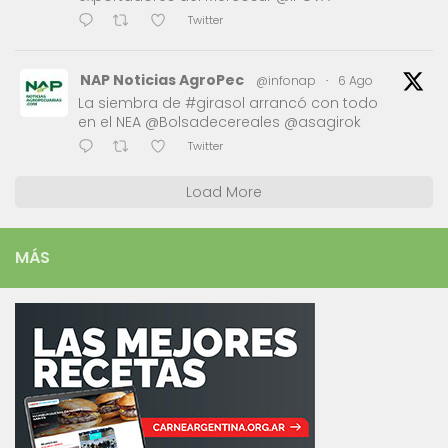
Twitter
NAP Noticias AgroPec
@infonap
·
6 Ago
La siembra de #girasol arrancó con todo
en el NEA @Bolsadecereales @asagirok
Twitter
Load More
MÁS