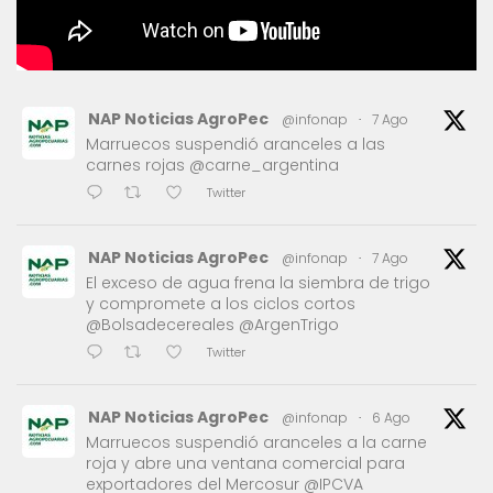
NAP Noticias AgroPec
@infonap
·
7 Ago
Marruecos suspendió aranceles a las
carnes rojas @carne_argentina
Twitter
NAP Noticias AgroPec
@infonap
·
7 Ago
El exceso de agua frena la siembra de trigo
y compromete a los ciclos cortos
@Bolsadecereales @ArgenTrigo
Twitter
NAP Noticias AgroPec
@infonap
·
6 Ago
Marruecos suspendió aranceles a la carne
roja y abre una ventana comercial para
exportadores del Mercosur @IPCVA