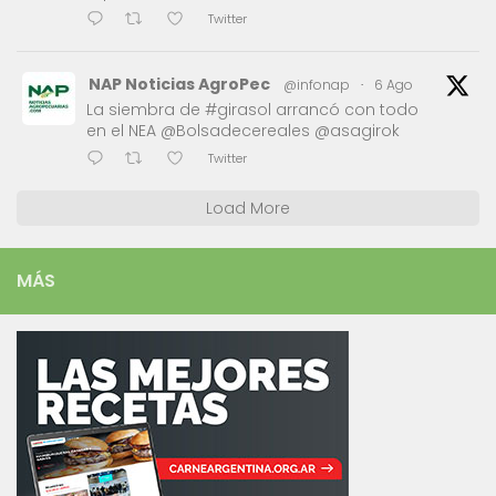
Twitter
NAP Noticias AgroPec
@infonap
·
6 Ago
La siembra de #girasol arrancó con todo
en el NEA @Bolsadecereales @asagirok
Twitter
Load More
MÁS