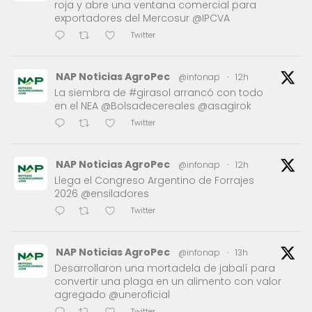
roja y abre una ventana comercial para
exportadores del Mercosur @IPCVA
Twitter
NAP Noticias AgroPec
@infonap
·
12h
La siembra de #girasol arrancó con todo
en el NEA @Bolsadecereales @asagirok
Twitter
NAP Noticias AgroPec
@infonap
·
12h
Llega el Congreso Argentino de Forrajes
2026 @ensiladores
Twitter
NAP Noticias AgroPec
@infonap
·
13h
Desarrollaron una mortadela de jabalí para
convertir una plaga en un alimento con valor
agregado @uneroficial
Twitter