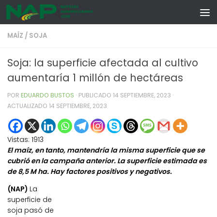
Skip to content
MAÍZ
/
SOJA
Soja: la superficie afectada al cultivo
aumentaría 1 millón de hectáreas
POR
EDUARDO BUSTOS
· PUBLICADO
14 SEPTIEMBRE, 2023
·
ACTUALIZADO
14 SEPTIEMBRE, 2023
Vistas:
1913
El maíz, en tanto, mantendría la misma superficie que se
cubrió en la campaña anterior. La superficie estimada es
de 8,5 M ha. Hay factores positivos y negativos.
(NAP)
La
superficie de
soja pasó de