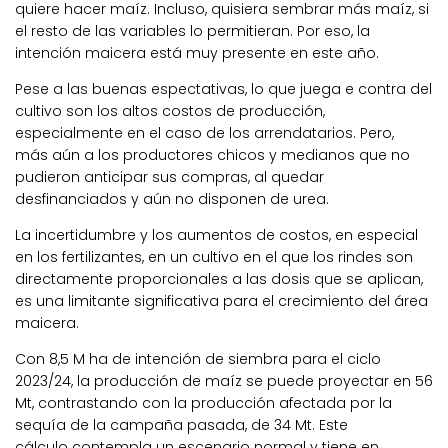
quiere hacer maíz. Incluso,
quisiera sembrar más maíz, si
el resto de las variables lo permitieran
. Por eso,
la
intención maicera está muy presente en este año
.
Pese a las buenas espectativas, lo que juega e contra del
cultivo son los
altos costos de producción,
especialmente en el caso de los arrendatarios. Pero,
más
aún a
los
productores chicos y medianos que no
pudieron anticipar sus compras
, al quedar
desfinanciados y aún no disponen de urea.
La incertidumbre y los
aumentos de costos
, en especial
en los fertilizantes,
en un cultivo en el que
los rindes son
directamente proporcionales a las dosis que se aplican
,
es una
limitante significativa para el crecimiento del área
maicera.
Con 8,5 M ha de intención de siembra para el ciclo
2023/24,
la
producción
de maíz se puede
proyectar
en
56
Mt
, contrastando con la producción afectada por la
sequía de la campaña pasada, de 34 Mt.
Este
cálculo
contempla un escenario normal y tiene en