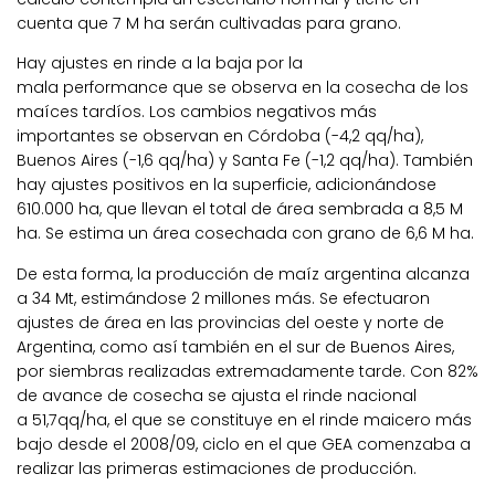
cuenta que
7 M ha serán cultivadas para grano.
Hay ajustes en rinde a la baja por la
mala
performance
que se observa en la cosecha de los
maíces tardíos. Los cambios negativos más
importantes se observan en
Córdoba (-4,2 qq/ha)
,
Buenos Aires (-1,6 qq/ha) y Santa Fe (-1,2 qq/ha). También
hay ajustes positivos en la superficie, adicionándose
610.000 ha,
que llevan el total de
área sembrada a 8,5 M
ha. Se estima un área cosechada con grano de 6,6 M ha
.
De esta forma, la producción de maíz argentina alcanza
a
34 Mt
, estimándose
2 millones más
. Se efectuaron
ajustes de área en las provincias del oeste y norte de
Argentina, como así también en el sur de Buenos Aires,
por siembras realizadas extremadamente tarde. Con
82%
de avance de cosecha
se ajusta el rinde nacional
a
51
,7qq/ha,
el que se constituye en
el rinde maicero más
bajo desde el 2008/09
, ciclo en el que GEA comenzaba a
realizar las primeras estimaciones de producción.