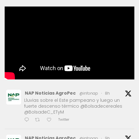
NAP Noticias AgroPec
@infonap
·
8h
Lluvias sobre el Este pampeano y luego un
fuerte descenso térmico @Bolsadecereales
@BolsadeC_ETyM
Twitter
NAP Noticias AgroPec
@infonap
·
9h