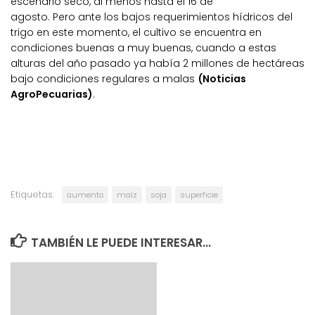
escenario seco, al menos hasta el 16 de
agosto.
Pero
ante los bajos requerimientos hídricos del
trigo en este momento,
el cultivo se encuentra en
condiciones buenas a muy buenas,
cuando a estas
alturas del año pasado ya había 2 millones de hectáreas
bajo condiciones regulares a malas
(Noticias
AgroPecuarias)
.
Etiquetas:
aumento
maíz
soja
superficie
TAMBIÉN LE PUEDE INTERESAR...