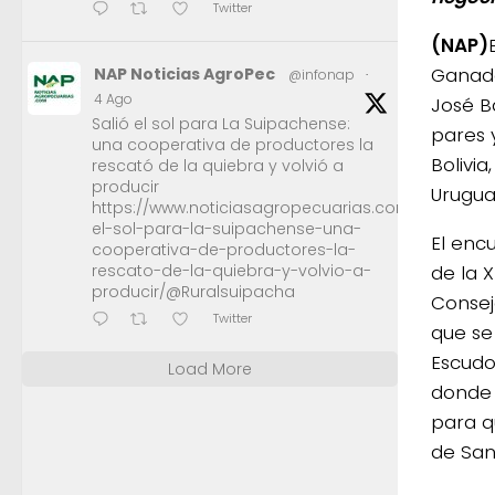
Twitter
(NAP)
Ganade
NAP Noticias AgroPec
@infonap
·
4 Ago
José Ba
Salió el sol para La Suipachense:
pares 
una cooperativa de productores la
Bolivia
rescató de la quiebra y volvió a
producir
Urugua
https://www.noticiasagropecuarias.com/2026/08/0
el-sol-para-la-suipachense-una-
El enc
cooperativa-de-productores-la-
rescato-de-la-quiebra-y-volvio-a-
de la 
producir/@Ruralsuipacha
Consej
Twitter
que se
Escudo
Load More
donde 
para q
de San