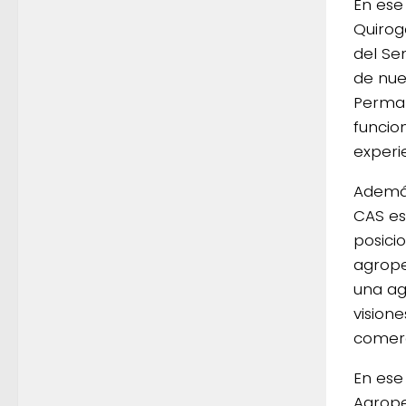
En ese
Quirog
del Se
de nue
Perman
funcio
experi
Además
CAS es
posici
agrope
una ag
vision
comerc
En ese
Agrope