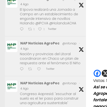
4 Ago
El Ipcva realizará una Jornada a
Campo en un establecimiento de
engorde intensivo de novillos
Holando @IPCVA @HolandoACHA
Twitter
1
1
NAP Noticias AgroPec
@infonap
·
4 Ago
Nación y provincias del Litoral
coordinaron en Chaco un plan de
respuesta ante el fenómeno El Niño
Twitter
Vistas:
NAP Noticias AgroPec
@infonap
·
Así se 
4 Ago
Agrope
Congreso Aapresid: 'escuchar al
suelo es el 1er paso para construir
fortale
una agricultura sustentable'
negoci