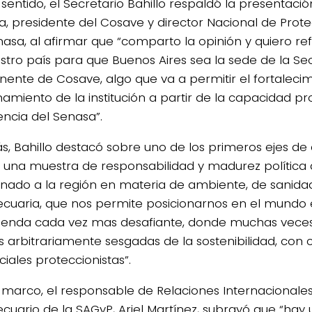
 sentido, el Secretario Bahillo respaldó la presentaci
a, presidente del Cosave y director Nacional de Prot
nasa, al afirmar que “comparto la opinión y quiero ref
stro país para que Buenos Aires sea la sede de la Se
ente de Cosave, algo que va a permitir el fortalecim
namiento de la institución a partir de la capacidad pr
encia del Senasa”.
, Bahillo destacó sobre uno de los primeros ejes de
 una muestra de responsabilidad y madurez política
onado a la región en materia de ambiente, de sanida
cuaria, que nos permite posicionarnos en el mundo
enda cada vez mas desafiante, donde muchas veces s
es arbitrariamente sesgadas de la sostenibilidad, con c
iales proteccionistas”.
 marco, el responsable de Relaciones Internacionales
cuario de la SAGyP, Ariel Martínez, subrayó que “hay 