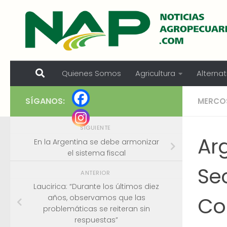
Skip to content
Quienes Somos
Agricultura
Alternat
SÍGANOS:
MERCO
SIGUIENTE
Ar
En la Argentina se debe armonizar
el sistema fiscal
Se
ANTERIOR
Laucirica: “Durante los últimos diez
Co
años, observamos que las
problemáticas se reiteran sin
respuestas”