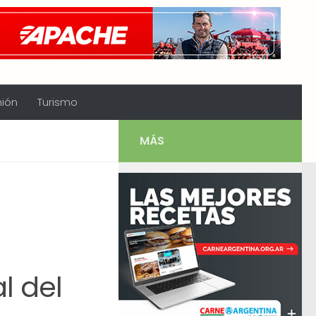
nión
Turismo
MÁS
l
l del