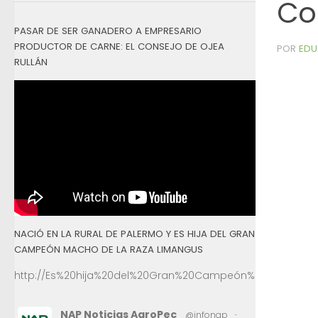
Co
PASAR DE SER GANADERO A EMPRESARIO
PRODUCTOR DE CARNE: EL CONSEJO DE OJEA
POR
EDU
RULLÁN
NACIÓ EN LA RURAL DE PALERMO Y ES HIJA DEL GRAN
CAMPEÓN MACHO DE LA RAZA LIMANGUS
http://Es%20hija%20del%20Gran%20Campeón%20Macho%2
NAP Noticias AgroPec
@infonap
·