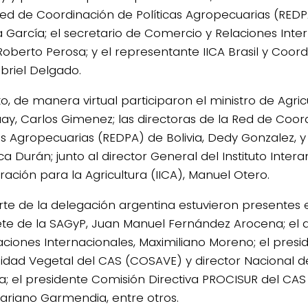
Red de Coordinación de Políticas Agropecuarias (REDP
 García; el secretario de Comercio y Relaciones Inte
, Roberto Perosa; y el representante IICA Brasil y Coor
abriel Delgado.
o, de manera virtual participaron el ministro de Agric
ay, Carlos Gimenez; las directoras de la Red de Coor
cas Agropecuarias (REDPA) de Bolivia, Dedy Gonzalez, y
ca Durán; junto al director General del Instituto Inte
ación para la Agricultura (IICA), Manuel Otero.
rte de la delegación argentina estuvieron presentes e
te de la SAGyP, Juan Manuel Fernández Arocena; el d
aciones Internacionales, Maximiliano Moreno; el pres
idad Vegetal del CAS (COSAVE) y director Nacional d
a; el presidente Comisión Directiva PROCISUR del CAS
Mariano Garmendia, entre otros.