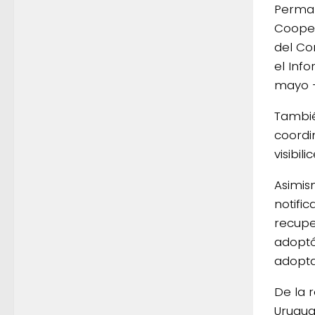
Perman
Cooper
del Co
el Inf
mayo –
Tambié
coordi
visibil
Asimis
notifi
recuper
adoptó
adopta
De la 
Urugua