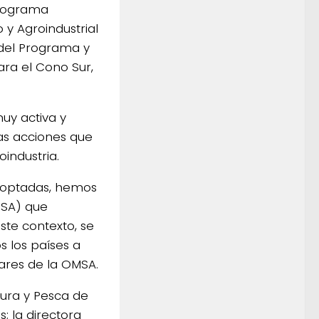
Programa
 y Agroindustrial
 del Programa y
ara el Cono Sur,
uy activa y
as acciones que
oindustria.
doptadas, hemos
MSA) que
ste contexto, se
s los países a
ares de la OMSA.
tura y Pesca de
; la directora