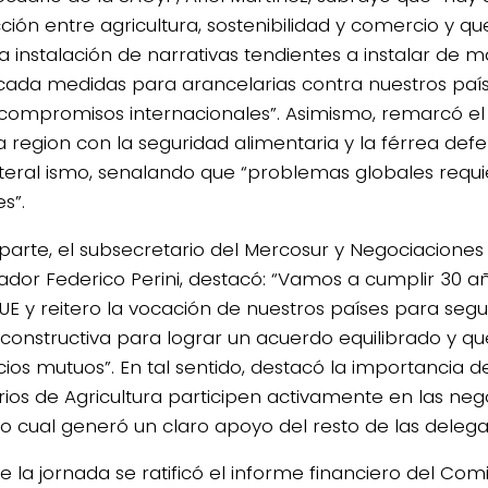
cción entre agricultura, sostenibilidad y comercio y 
la instalación de narrativas tendientes a instalar de 
ificada medidas para arancelarias contra nuestros país
 compromisos internacionales”. Asimismo, remarcó 
a region con la seguridad alimentaria y la férrea defe
ateral ismo, senalando que “problemas globales requi
s”.
 parte, el subsecretario del Mercosur y Negociacione
dor Federico Perini, destacó: “Vamos a cumplir 30 
 UE y reitero la vocación de nuestros países para seg
constructiva para lograr un acuerdo equilibrado y q
cios mutuos”. En tal sentido, destacó la importancia d
erios de Agricultura participen activamente en las ne
 lo cual generó un claro apoyo del resto de las delega
 la jornada se ratificó el informe financiero del Comi