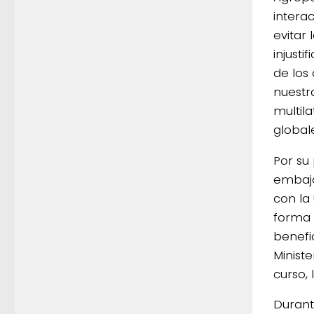
intera
evitar 
injust
de los
nuestr
multil
globale
Por su
embaja
con la
forma 
benefi
Minist
curso,
Durante