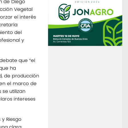
ón de Diego
ección Vegetal
orzar el interés
cretaría
iento del
ofesional y
 debate que “el
 que ha
d, de producción
 en el marco de
e utilizan
laros intereses
 y Riesgo
una clara