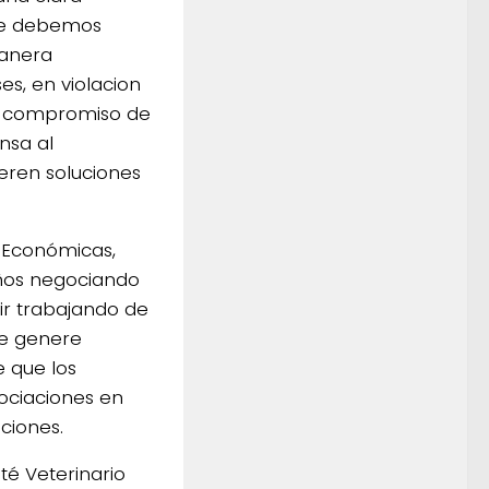
que debemos
manera
es, en violacion
el compromiso de
nsa al
eren soluciones
s Económicas,
años negociando
uir trabajando de
ue genere
e que los
gociaciones en
ciones.
té Veterinario