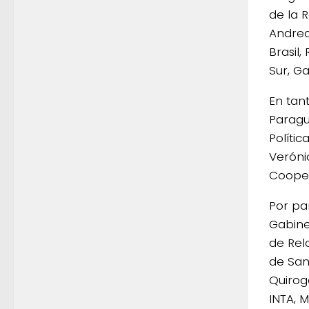
de la 
Andrea
Brasil
Sur, G
En tant
Paragu
Políti
Veróni
Cooper
Por pa
Gabine
de Rel
de San
Quirog
INTA, 