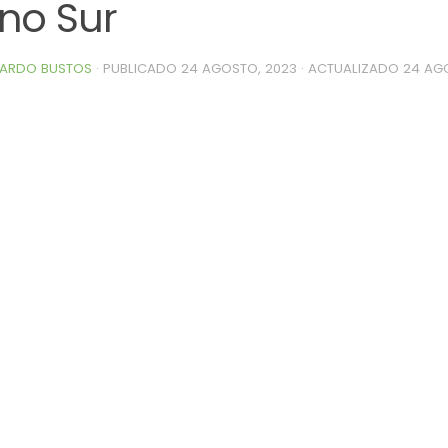
no Sur
ARDO BUSTOS
· PUBLICADO
24 AGOSTO, 2023
· ACTUALIZADO
24 AG
0de%20la%20Raza%20Limangus,