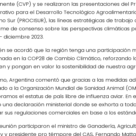
ente (CVP) y se realizaron las presentaciones del 
ativo para el Desarrollo Tecnológico Agroalimentario
no Sur (PROCISUR), las líneas estratégicas de trabajo
orme de consenso sobre las perspectivas climáticas p
 diciembre 2023.
n se acordó que la región tenga una participación m
nada en la COP28 de Cambio Climático, reforzando l
icen y pongan en valor la sostenibilidad de nuestra agr
mo, Argentina comentó que gracias a las medidas a
cado a la Organización Mundial de Sanidad Animal (O
amos el estatus de país libre de influenza aviar. En e
 una declaración ministerial donde se exhorta a todo
r sus regulaciones comerciales en base a los estánd
reunión participaron el ministro de Ganadería, Agricul
y y presidente pro témpore del CAS, Fernando Mattos