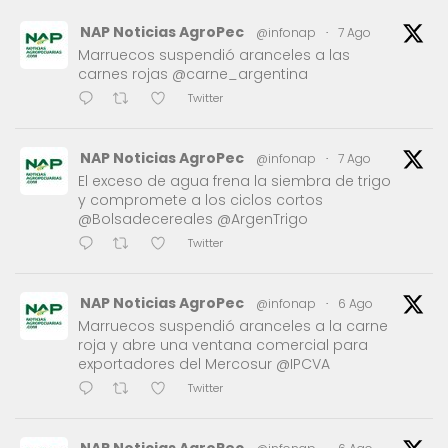
NAP Noticias AgroPec
@infonap
·
7 Ago
Marruecos suspendió aranceles a las
carnes rojas @carne_argentina
Twitter
NAP Noticias AgroPec
@infonap
·
7 Ago
El exceso de agua frena la siembra de trigo
y compromete a los ciclos cortos
@Bolsadecereales @ArgenTrigo
Twitter
NAP Noticias AgroPec
@infonap
·
6 Ago
Marruecos suspendió aranceles a la carne
roja y abre una ventana comercial para
exportadores del Mercosur @IPCVA
Twitter
NAP Noticias AgroPec