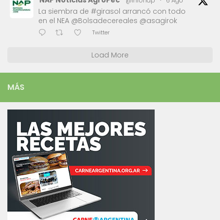
@infonap
·
6 Ago
La siembra de #girasol arrancó con todo
en el NEA @Bolsadecereales @asagirok
Twitter
Load More
MÁS