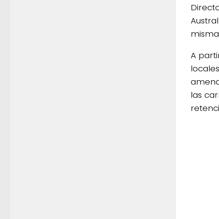
Direct
Austra
misma 
A part
locale
amenaz
las ca
retenci