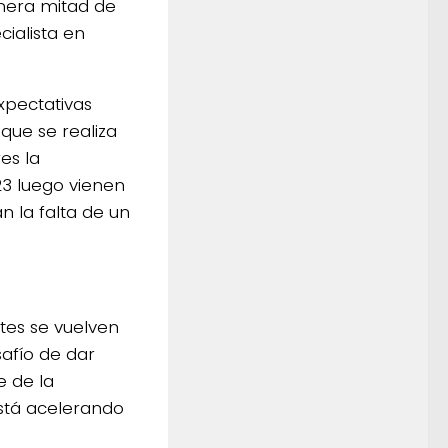
imera mitad de
cialista en
xpectativas
que se realiza
es la
23 luego vienen
 la falta de un
ntes se vuelven
safío de dar
 de la
stá acelerando