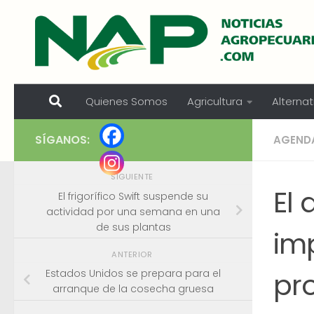
Skip to content
Quienes Somos
Agricultura
Alternat
SÍGANOS:
AGEND
SIGUIENTE
El 
El frigorífico Swift suspende su
actividad por una semana en una
de sus plantas
im
ANTERIOR
pr
Estados Unidos se prepara para el
arranque de la cosecha gruesa