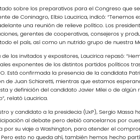
tado sobre los preparativos para el Congreso que se 
ente de Coninagro, Elbio Laucirica, indicó: “Tenemos 
 adelante una reunión de relieve político. Los presiden
ciones, gerentes de cooperativas, consejeros y prod
todo el país, así como un nutrido grupo de nuestra M
de los invitados y expositores, Laucirica repasó: “Hem
ales exponentes de los distintos partidos políticos tra
O. Está confirmada la presencia de la candidata Patric
n de Juan Schiaretti, mientras que estamos esperan
sta y definición del candidato Javier Milei o de algún 
”, relató Laucirica.
nistro y candidato a la presidecia (UxP), Sergio Massa
ticipación al debate pero debió cancelarnos por cue
 por su viaje a Washington, para atender el compro
 Pero esto no queda ahí, también hemos hecho partí