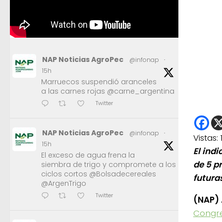
NAP Noticias AgroPec
@infonap
·
15h
Marruecos suspendió aranceles
a las carnes rojas @carne_argentina
Twitter
NAP Noticias AgroPec
@infonap
·
Vistas:
15h
El ind
El exceso de agua frena la
de 5 p
siembra de trigo y compromete a los
ciclos cortos @Bolsadecereales
futuras
@ArgenTrigo
Twitter
(NAP)
Congre