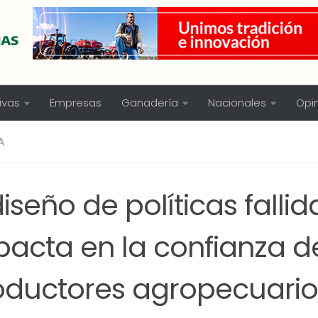
ivas
Empresas
Ganadería
Nacionales
Opi
A
diseño de políticas fallid
pacta en la confianza de
oductores agropecuario