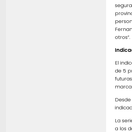
segura
provinc
person
Fernand
otros”.
Indica
El ind
de 5 p
futuras
marca 
Desde 
indica
La ser
a los d