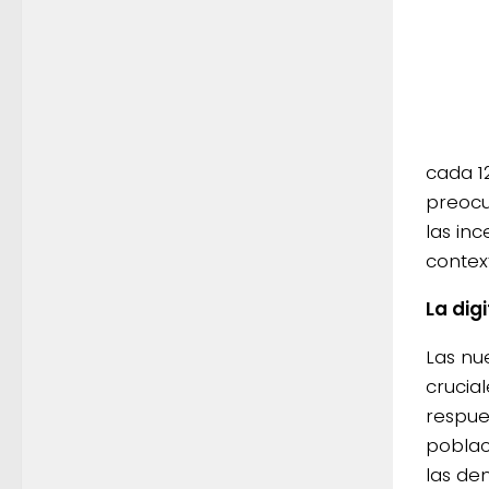
cada 1
preocu
las in
contex
La dig
Las nu
crucia
respue
poblac
las de