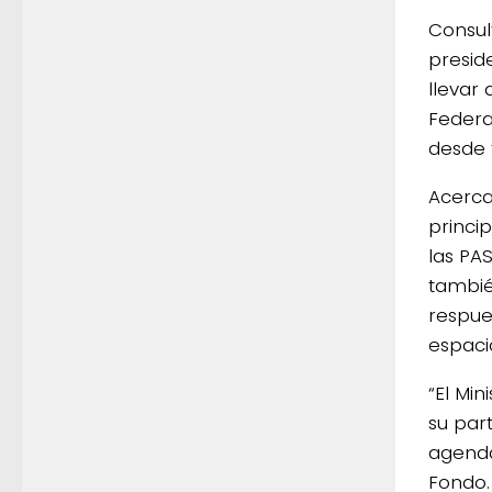
Consul
presid
llevar
Federa
desde 
Acerca 
princip
las PAS
tambié
respue
espacio
“El Mi
su par
agenda
Fondo.