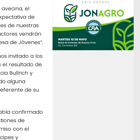
avecina, el
expectativa de
tes de nuestras
uctores vendrán
esa de Jóvenes”.
os invitado a los
s el resultado de
ia Bullrich y
do alguna
referente de su
 había confirmado
stiones de
miso con el
cipes y