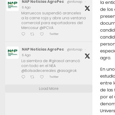
NAP Noticias AgroPec
la ent
@infonap
·
6 Ago
de los 
Marruecos suspendió aranceles
presen
a la carne roja y abre una ventana
docume
comercial para exportadores del
Mercosur @IPCVA
candid
Twitter
candid
person
NAP Noticias AgroPec
@infonap
·
especi
6 Ago
agro.
La siembra de #girasol arrancó
con todo en el NEA
En uno
@Bolsadecereales @asagirok
estudi
Twitter
entre 
Load More
de las 
por el
denomi
Univer