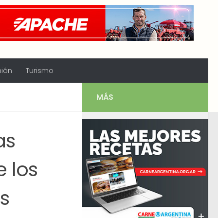
nión
Turismo
MÁS
as
 los
s