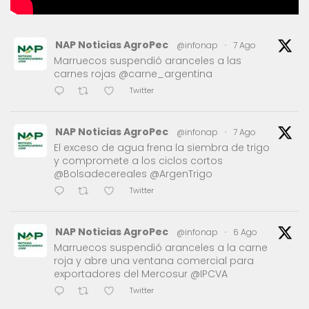
NAP Noticias AgroPec
@infonap
·
7 Ago
Marruecos suspendió aranceles a las
carnes rojas @carne_argentina
Twitter
NAP Noticias AgroPec
@infonap
·
7 Ago
El exceso de agua frena la siembra de trigo
y compromete a los ciclos cortos
@Bolsadecereales @ArgenTrigo
Twitter
NAP Noticias AgroPec
@infonap
·
6 Ago
Marruecos suspendió aranceles a la carne
roja y abre una ventana comercial para
exportadores del Mercosur @IPCVA
Twitter