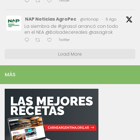
Twitter
NAP Noticias AgroPec
@infonap
·
6 Ago
La siembra de #girasol arrancó con todo
en el NEA @Bolsadecereales @asagirok
Twitter
Load More
MÁS