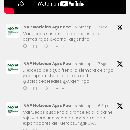
NAP Noticias AgroPec
@infonap
·
7 Ago
Marruecos suspendió aranceles a las
carnes rojas @carne_argentina
Twitter
NAP Noticias AgroPec
@infonap
·
7 Ago
El exceso de agua frena la siembra de trigo
y compromete a los ciclos cortos
@Bolsadecereales @ArgenTrigo
Twitter
NAP Noticias AgroPec
@infonap
·
6 Ago
Marruecos suspendió aranceles a la carne
roja y abre una ventana comercial para
exportadores del Mercosur @IPCVA