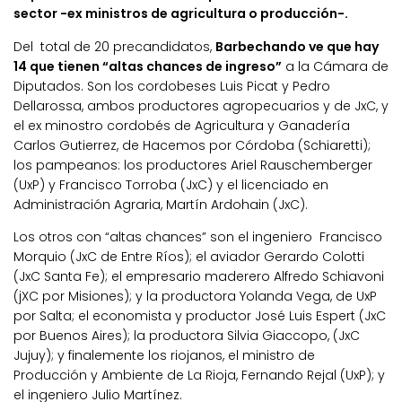
sector -ex ministros de agricultura o producción-.
Del total de 20 precandidatos,
Barbechando ve que hay
14 que tienen “altas chances de ingreso”
a la Cámara de
Diputados. Son los cordobeses Luis Picat y Pedro
Dellarossa, ambos productores agropecuarios y de JxC, y
el ex minostro cordobés de Agricultura y Ganadería
Carlos Gutierrez, de Hacemos por Córdoba (Schiaretti);
los pampeanos: los productores Ariel Rauschemberger
(UxP) y Francisco Torroba (JxC) y el licenciado en
Administración Agraria, Martín Ardohain (JxC).
Los otros con “altas chances” son el ingeniero Francisco
Morquio (JxC de Entre Ríos); el aviador Gerardo Colotti
(JxC Santa Fe); el empresario maderero Alfredo Schiavoni
(jXC por Misiones); y la productora Yolanda Vega, de UxP
por Salta; el economista y productor José Luis Espert (JxC
por Buenos Aires); la productora Silvia Giaccopo, (JxC
Jujuy); y finalemente los riojanos, el ministro de
Producción y Ambiente de La Rioja, Fernando Rejal (UxP); y
el ingeniero Julio Martínez.