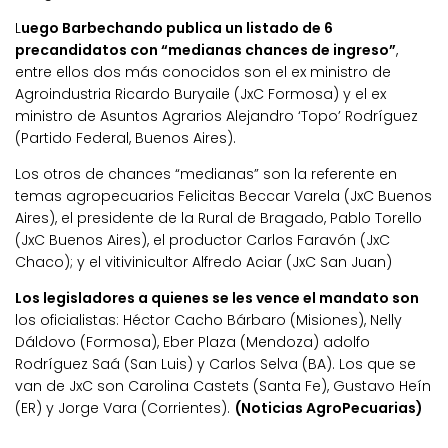
L
uego Barbechando publica un listado de 6
precandidatos con “medianas chances de ingreso”
,
entre ellos dos más conocidos son el ex ministro de
Agroindustria Ricardo Buryaile (JxC Formosa) y el ex
ministro de Asuntos Agrarios Alejandro ‘Topo’ Rodríguez
(Partido Federal, Buenos Aires).
Los otros de chances “medianas” son la referente en
temas agropecuarios Felicitas Beccar Varela (JxC Buenos
Aires), el presidente de la Rural de Bragado, Pablo Torello
(JxC Buenos Aires), el productor Carlos Faravón (JxC
Chaco); y el vitivinicultor Alfredo Aciar (JxC San Juan)
Los legisladores a quienes se les vence el mandato son
los oficialistas: Héctor Cacho Bárbaro (Misiones), Nelly
Dáldovo (Formosa), Eber Plaza (Mendoza) adolfo
Rodríguez Saá (San Luis) y Carlos Selva (BA). Los que se
van de JxC son Carolina Castets (Santa Fe), Gustavo Heín
(ER) y Jorge Vara (Corrientes).
(Noticias AgroPecuarias)