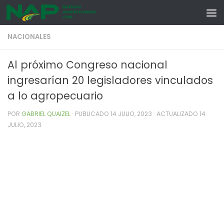
Skip to content
NACIONALES
Al próximo Congreso nacional
ingresarían 20 legisladores vinculados
a lo agropecuario
POR
GABRIEL QUAIZEL
· PUBLICADO
14 JULIO, 2023
· ACTUALIZADO
14
JULIO, 2023