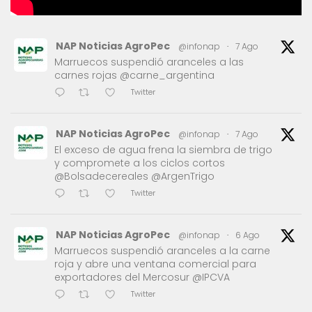
NAP Noticias AgroPec
@infonap
·
7 Ago
Marruecos suspendió aranceles a las
carnes rojas @carne_argentina
Twitter
NAP Noticias AgroPec
@infonap
·
7 Ago
El exceso de agua frena la siembra de trigo
y compromete a los ciclos cortos
@Bolsadecereales @ArgenTrigo
Twitter
NAP Noticias AgroPec
@infonap
·
6 Ago
Marruecos suspendió aranceles a la carne
roja y abre una ventana comercial para
exportadores del Mercosur @IPCVA
Twitter