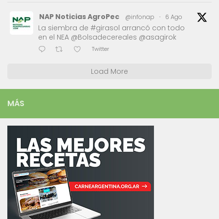
NAP Noticias AgroPec
@infonap
·
6 Ago
La siembra de #girasol arrancó con todo
en el NEA @Bolsadecereales @asagirok
Twitter
Load More
MÁS