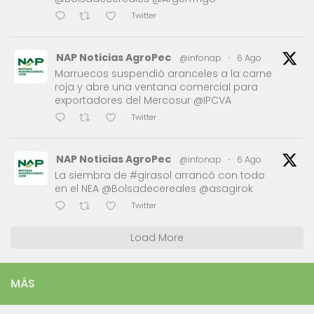
Twitter
NAP Noticias AgroPec
@infonap
·
6 Ago
Marruecos suspendió aranceles a la carne
roja y abre una ventana comercial para
exportadores del Mercosur @IPCVA
Twitter
NAP Noticias AgroPec
@infonap
·
6 Ago
La siembra de #girasol arrancó con todo
en el NEA @Bolsadecereales @asagirok
Twitter
Load More
MÁS