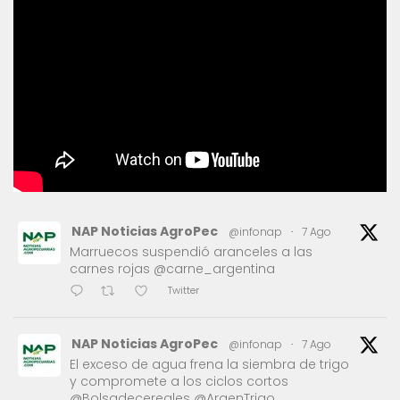
NAP Noticias AgroPec
@infonap
·
7 Ago
Marruecos suspendió aranceles a las
carnes rojas @carne_argentina
Twitter
NAP Noticias AgroPec
@infonap
·
7 Ago
El exceso de agua frena la siembra de trigo
y compromete a los ciclos cortos
@Bolsadecereales @ArgenTrigo