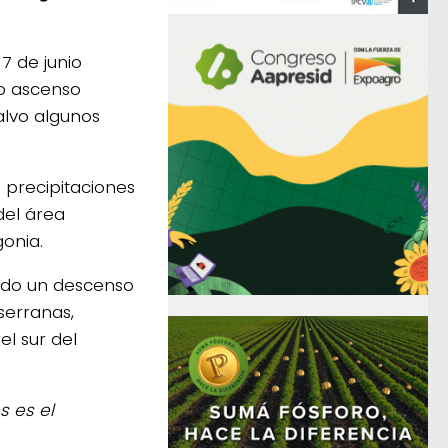
7 de junio
o ascenso
alvo algunos
 precipitaciones
del área
gonia.
endo un descenso
serranas,
l sur del
s es el