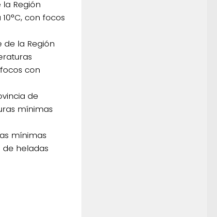
 la Región
10°C, con focos
e de la Región
eraturas
 focos con
ovincia de
uras mínimas
ras mínimas
o de heladas