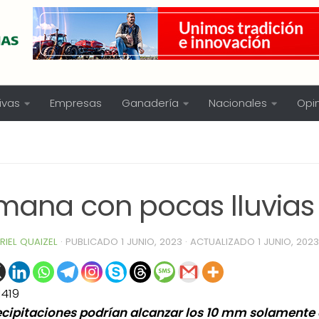
ivas
Empresas
Ganadería
Nacionales
Opi
mana con pocas lluvias
RIEL QUAIZEL
· PUBLICADO
1 JUNIO, 2023
· ACTUALIZADO
1 JUNIO, 2023
1419
ecipitaciones podrían alcanzar los 10 mm solamente