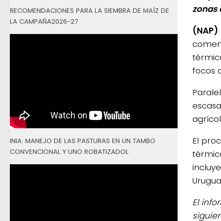
zonas 
RECOMENDACIONES PARA LA SIEMBRA DE MAÍZ DE
LA CAMPAÑA2026-27
(NAP)
comenz
térmic
focos c
Parale
escasa
agrícol
El pro
INIA: MANEJO DE LAS PASTURAS EN UN TAMBO
CONVENCIONAL Y UNO ROBATIZADOL
térmic
incluy
Urugua
El inf
siguien