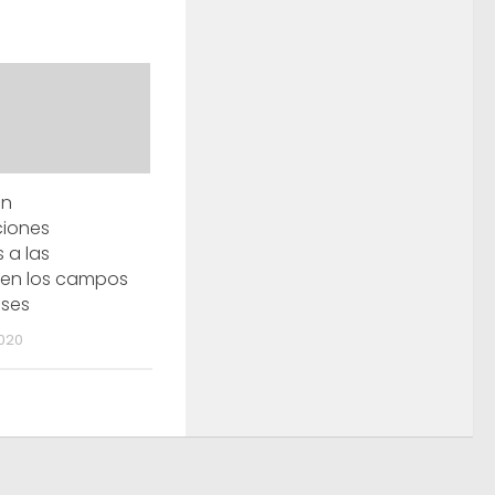
an
ciones
 a las
 en los campos
ses
020