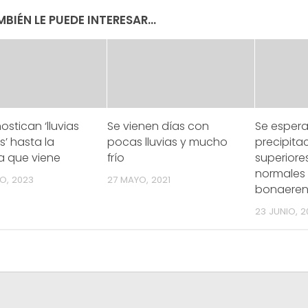
BIÉN LE PUEDE INTERESAR...
ostican ‘lluvias
Se vienen días con
Se esper
’ hasta la
pocas lluvias y mucho
precipita
 que viene
frío
superiores
normales
O, 2023
27 MAYO, 2021
bonaeren
23 JUNIO, 2