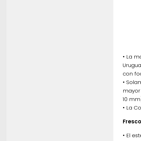
• La m
Urugua
con fo
• Solam
mayor 
10 mm)
• La C
Fresc
• El e