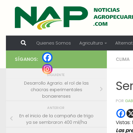
Skip to content
Quienes Somos
Agricultura
Alternat
SÍGANOS:
CLIMA
SIGUIENTE
Se
Desarrollo Agrario: el rol de las
chacras experimentales
bonaerenses
POR
GAB
ANTERIOR
En el inicio de la campaña de trigo
Vistas:
ya se sembraron 400 mil/ha
Las pr