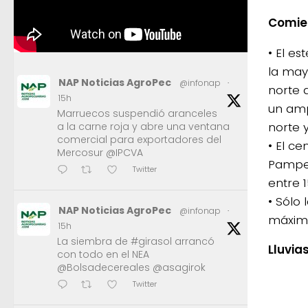
Comie
• El e
la may
NAP Noticias AgroPec
@infonap
·
norte 
15h
un amp
Marruecos suspendió aranceles
norte y
a la carne roja y abre una ventana
comercial para exportadores del
• El c
Mercosur @IPCVA
Pampea
Twitter
entre 1
• Sólo
NAP Noticias AgroPec
@infonap
·
máxima
15h
La siembra de #girasol arrancó
Lluvia
con todo en el NEA
@Bolsadecereales @asagirok
Twitter