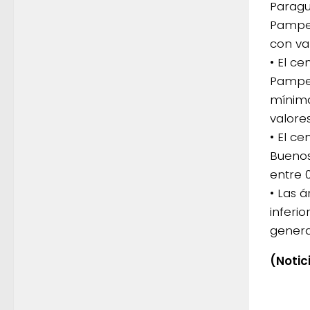
Paragu
Pampea
con val
• El ce
Pampea
mínima
valores
• El ce
Buenos
entre 
• Las 
inferi
genera
(Notic