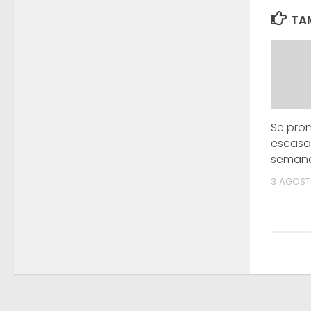
TAM
Se pron
escasas
semana
3 AGOST