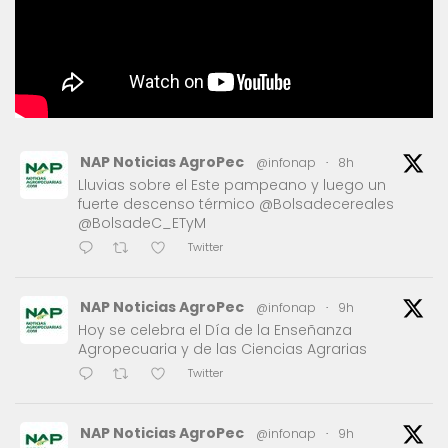
NAP Noticias AgroPec
@infonap
·
8h
Lluvias sobre el Este pampeano y luego un
fuerte descenso térmico @Bolsadecereales
@BolsadeC_ETyM
Twitter
NAP Noticias AgroPec
@infonap
·
9h
Hoy se celebra el Día de la Enseñanza
Agropecuaria y de las Ciencias Agrarias
Twitter
NAP Noticias AgroPec
@infonap
·
9h