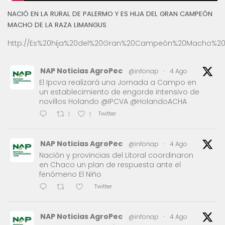
NACIÓ EN LA RURAL DE PALERMO Y ES HIJA DEL GRAN CAMPEÓN
MACHO DE LA RAZA LIMANGUS
http://Es%20hija%20del%20Gran%20Campeón%20Macho%20
NAP Noticias AgroPec
@infonap
·
4 Ago
El Ipcva realizará una Jornada a Campo en
un establecimiento de engorde intensivo de
novillos Holando @IPCVA @HolandoACHA
Twitter
1
1
NAP Noticias AgroPec
@infonap
·
4 Ago
Nación y provincias del Litoral coordinaron
en Chaco un plan de respuesta ante el
fenómeno El Niño
Twitter
NAP Noticias AgroPec
@infonap
·
4 Ago