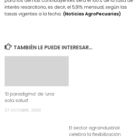
para los demás contribuyentes será el 100% de la tasa de
interés resarcitorio, es decir, el 5,91% mensual, según las
tasas vigentes a la fecha.
(Noticias AgroPecuarias)
TAMBIÉN LE PUEDE INTERESAR...
‘El paradigma’ de ‘una
sola salud’
27 OCTUBRE, 2020
El sector agroindustrial
celebra la flexibilización