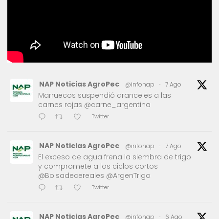
NAP Noticias AgroPec
@infonap
·
7 Ago
Marruecos suspendió aranceles a las
carnes rojas @carne_argentina
Twitter
NAP Noticias AgroPec
@infonap
·
7 Ago
El exceso de agua frena la siembra de trigo
y compromete a los ciclos cortos
@Bolsadecereales @ArgenTrigo
Twitter
NAP Noticias AgroPec
@infonap
·
6 Ago