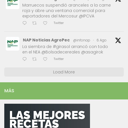
Marruecos suspendió aranceles a la carne
roja y abre una ventana comercial para
exportadores del Mercosur @IPCVA
Twitter
NAP Noticias AgroPec
@infonap
·
6 Ago
La siembra de #girasol arrancó con todo
en el NEA @Bolsadecereales @asagirok
Twitter
Load More
MÁS