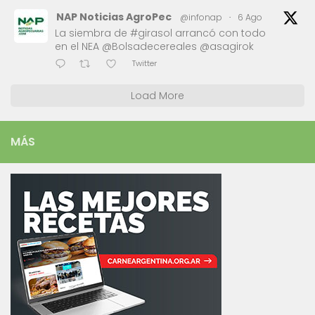
NAP Noticias AgroPec
@infonap
·
6 Ago
La siembra de #girasol arrancó con todo
en el NEA @Bolsadecereales @asagirok
Twitter
Load More
MÁS