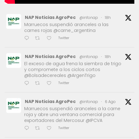
NAP Noticias AgroPec
@infonap
·
18h
Marruecos suspendió aranceles a las
carnes rojas @carne_argentina
Twitter
NAP Noticias AgroPec
@infonap
·
18h
El exceso de agua frena la siembra de trigo
y compromete a los ciclos cortos
@Bolsadecereales @ArgenTrigo
Twitter
NAP Noticias AgroPec
@infonap
·
6 Ago
Marruecos suspendió aranceles a la carne
roja y abre una ventana comercial para
exportadores del Mercosur @IPCVA
Twitter