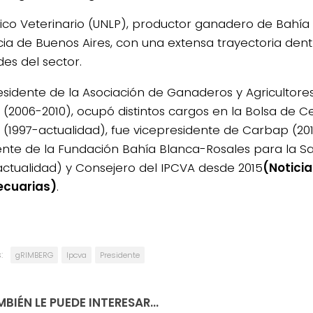
ico Veterinario (UNLP), productor ganadero de Bahía 
cia de Buenos Aires, con una extensa trayectoria dent
des del sector.
esidente de la Asociación de Ganaderos y Agricultore
 (2006-2010), ocupó distintos cargos en la Bolsa de C
 (1997-actualidad), fue vicepresidente de Carbap (201
ente de la Fundación Bahía Blanca-Rosales para la S
actualidad) y Consejero del IPCVA desde 2015
(Noticia
ecuarias)
.
:
gRIMBERG
Ipcva
Presidente
BIÉN LE PUEDE INTERESAR...