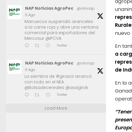
agrope
NAP Noticias AgroPec
unani
@infonap
·
6 Ago
repre
Marruecos suspendió aranceles
Rurale
a la carne roja y abre una ventana
nuevo P
comercial para exportadores del
Mercosur @IPCVA
En tant
Twitter
a carg
repres
NAP Noticias AgroPec
@infonap
·
de Ind
6 Ago
La siembra de #girasol arrancó
con todo en el NEA
En la 
@Bolsadecereales @asagirok
Ganade
Twitter
operat
Load More
“Tenem
presen
Europa