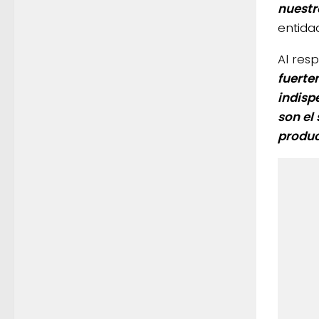
nuestr
entida
Al res
fuerte
indisp
son el
produc