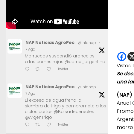
NAP Noticias AgroPec
@infonap
·
7 Ago
Marruecos suspendió aranceles
a las carnes rojas @carne_argentina
Vistas:
Twitter
Se dec
una la
NAP Noticias AgroPec
@infonap
·
7 Ago
(NAP)
El exceso de agua frena la
Anual O
siembra de trigo y compromete a los
Promoc
ciclos cortos @Bolsadecereales
@ArgenTrigo
Argent
Twitter
marzo 