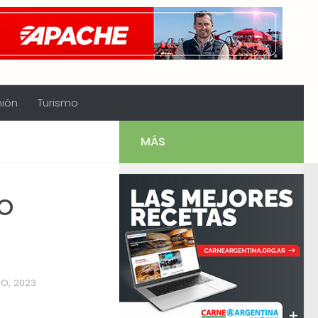
nión
Turismo
MÁS
o
O, 2023