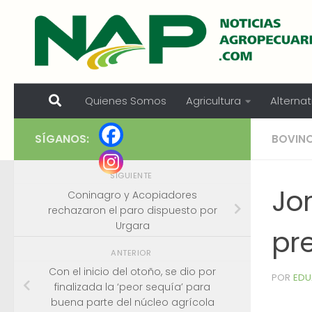
Skip to content
Quienes Somos
Agricultura
Alternat
SÍGANOS:
BOVIN
SIGUIENTE
Jo
Coninagro y Acopiadores
rechazaron el paro dispuesto por
Urgara
pr
ANTERIOR
Con el inicio del otoño, se dio por
POR
EDU
finalizada la ‘peor sequía’ para
buena parte del núcleo agrícola