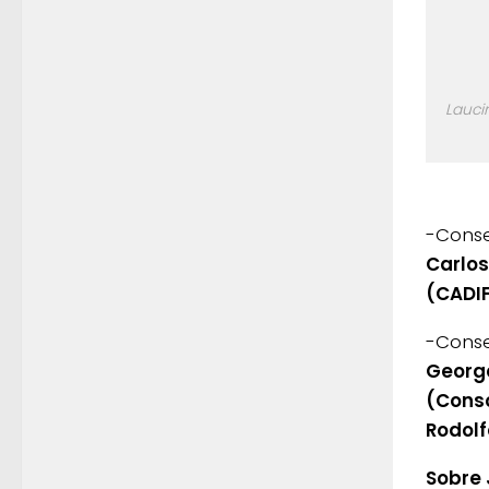
Lauci
-Consej
Carlos
(CADIF
-Conse
George
(Conso
Rodolf
Sobre