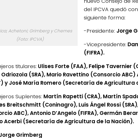
nuevo Consejo de R
del IPCVA quedó co
siguiente forma:
-Presidente:
Jorge G
rica; Achetoni; Grimberg y Chemes
(Foto: IPCVA)
-Vicepresidente:
Dani
(FIFRA).
eros titulares:
Ulises Forte (FAA), Felipe Tavernier 
 Odriozola (SRA), Mario Ravettino (Consorcio ABC) 
) y José María Romero (Secretaría de Agricultura 
jeros Suplentes:
Martín Rapetti (CRA), Martín Spad
s Breitschmitt (Coninagro), Luis Ángel Rossi (SRA),
rcio ABC), Antonio D’Angelo (FIFRA), Germán Berar
o Acerbi (Secretaría de Agricultura de la Nación).
 Jorge Grimberg