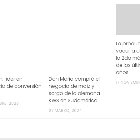
La produc
vacuna d
la 2da má
de los úl
años
, líder en
Don Mario compró el
17 NOVIEMB
cia de conversión
negocio de maíz y
sorgo de la alemana
KWS en Sudamérica
BRE, 2023
27 MARZO, 2024