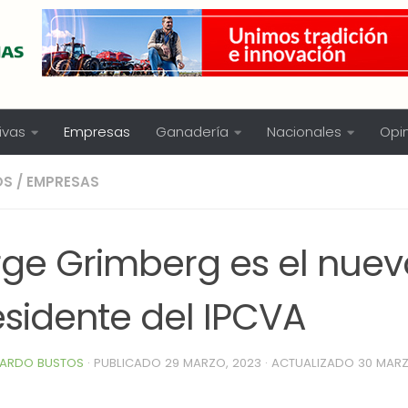
ivas
Empresas
Ganadería
Nacionales
Opi
OS
/
EMPRESAS
rge Grimberg es el nuev
esidente del IPCVA
ARDO BUSTOS
· PUBLICADO
29 MARZO, 2023
· ACTUALIZADO
30 MARZ