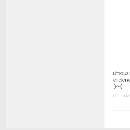
Limousin
eficien
(RFI)
8 DICIEM