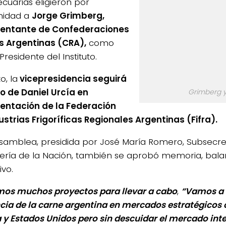
cuarias eligieron por
midad a
Jorge Grimberg,
sentante de Confederaciones
s Argentinas (CRA),
como
residente del Instituto.
o, la
vicepresidencia seguirá
o de Daniel Urcía en
Grimberg y
entación de la Federación
ustrias Frigoríficas Regionales Argentinas (Fifra).
asamblea, presidida por José María Romero, Subsecre
ría de la Nación, también se aprobó memoria, bala
ivo.
os muchos proyectos para llevar a cabo
,
“Vamos a f
cia de la carne argentina en mercados estratégicos
 y Estados Unidos pero sin descuidar el mercado inte