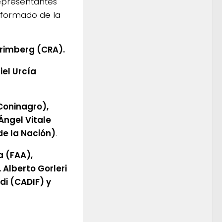
epresentantes
nformado de la
rimberg (CRA).
el Urcía
(Coninagro),
Ángel Vitale
de la Nación)
.
a (FAA),
 Alberto Gorleri
di (CADIF) y