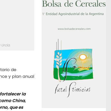
 Urcía.
tario de
nce y plan anual
ortalecer la
 como China,
rno, que es