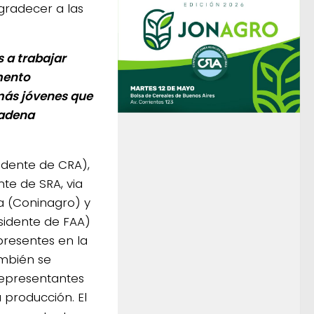
gradecer a las
 a trabajar
mento
más jóvenes que
cadena
dente de CRA),
nte de SRA, via
ca (Coninagro) y
sidente de FAA)
presentes en la
ambién se
epresentantes
a producción. El