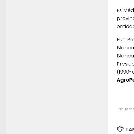
Es Méd
provin
entida
Fue Pr
Blanca
Blanca
Presid
(1990-
AgroP
Etiquetas
TAM