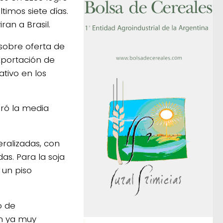
timos siete días.
an a Brasil.
a sobre oferta de
xportación de
ativo en los
ró la media
eralizadas, con
s. Para la soja
 un piso
o de
tán ya muy