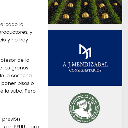
mercado lo
roductores, y
ció y no hay
rofesor de la
e los granos
de la cosecha
 poner pisos o
e la suba. Pero
 presión
os en EEUU logró