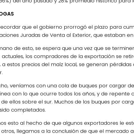
 (36%) del año pasado y 28% promedio histórico para l
OGAS
ecordar que el gobierno prorrogó el plazo para cump
aciones Juradas de Venta al Exterior, que estaban en 
mano de esto, se espera que una vez que se terminen
 actuales, los compradores de la exportación se reti
, a estos precios del maíz local, se generan pérdidas 
r.
ho, veníamos con una cola de buques por cargar de 
línea con lo que ocurre todos los años, y de repente c
,1 de ellos sobre el sur. Muchos de los buques por car
sido completados.
mos esto al hecho de que algunos exportadores le es
 otros, llegamos a la conclusión de que el mercado 