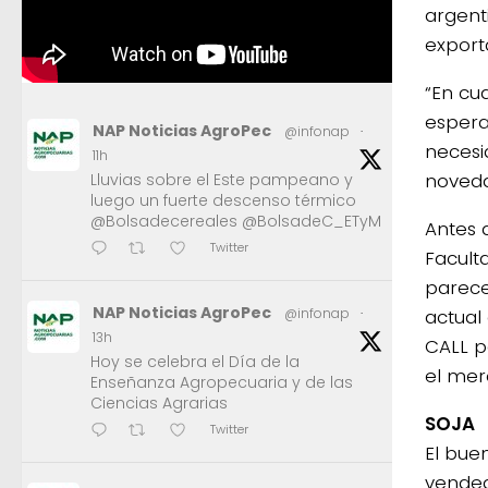
argent
export
“En cu
espera
NAP Noticias AgroPec
@infonap
·
necesi
11h
noveda
Lluvias sobre el Este pampeano y
luego un fuerte descenso térmico
@Bolsadecereales @BolsadeC_ETyM
Antes 
Twitter
Facult
parece
NAP Noticias AgroPec
actual
@infonap
·
13h
CALL p
Hoy se celebra el Día de la
el mer
Enseñanza Agropecuaria y de las
Ciencias Agrarias
SOJA
Twitter
El bue
vended