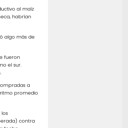
uctivo al maíz
seca, habrían
hó algo más de
ie fueron
o el sur.
.
 compradas a
l ritmo promedio
 los
perada) contra