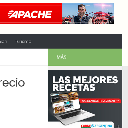
nión
Turismo
MÁS
recio