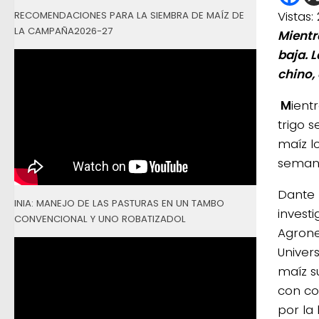
Vistas:
RECOMENDACIONES PARA LA SIEMBRA DE MAÍZ DE
LA CAMPAÑA2026-27
Mientr
baja. 
chino, 
M
ientr
trigo 
maíz l
seman
Dante 
INIA: MANEJO DE LAS PASTURAS EN UN TAMBO
invest
CONVENCIONAL Y UNO ROBATIZADOL
Agrone
Univers
maíz s
con co
por la 