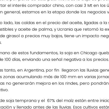
ar el interés comprador chino, con casi 3 Mt en los úl
en general, estamos en la etapa donde los negocios vir
o lado, las caídas en el precio del aceite, ligadas a l
tibles y aceite de palma, y Ucrania que retomó la e
 de girasol a precios muy bajos, tiene un impacto neg
.
mano de estos fundamentos, la soja en Chicago queb
de 100 días, enviando una señal negativa a los precios.
s tanto, en Argentina, por fin llegaron las lluvias gen
s zonas acumulando más de 100 mm en varias jornada
uvias no generarán mejora en los rindes, pero pondrán
tivo.
 de soja temprana y el 67% del maíz están entre inici
icación y llenado antes de las lluvias. Esos cultivos es