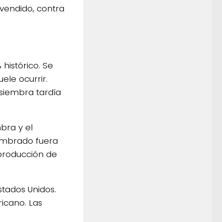
endido, contra
histórico. Se
ele ocurrir.
siembra tardía
bra y el
sembrado fuera
 producción de
tados Unidos.
icano. Las