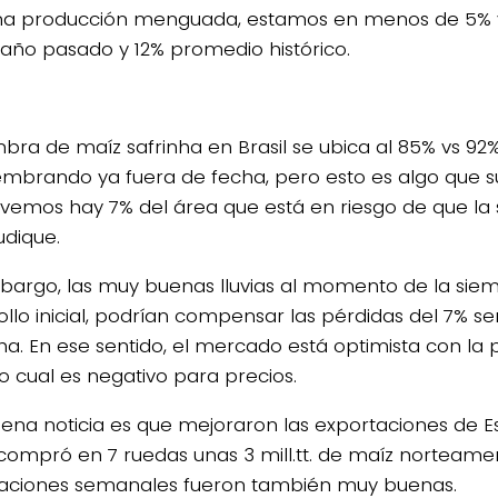
a producción menguada, estamos en menos de 5% v
 año pasado y 12% promedio histórico.
bra de maíz safrinha en Brasil se ubica al 85% vs 92% 
embrando ya fuera de fecha, pero esto es algo que su
emos hay 7% del área que está en riesgo de que la 
udique.
bargo, las muy buenas lluvias al momento de la siem
ollo inicial, podrían compensar las pérdidas del 7% 
ha. En ese sentido, el mercado está optimista con la
 lo cual es negativo para precios.
ena noticia es que mejoraron las exportaciones de Es
compró en 7 ruedas unas 3 mill.tt. de maíz norteamer
aciones semanales fueron también muy buenas.