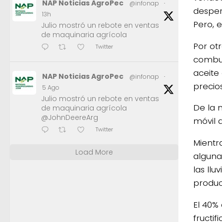
NAP Noticias AgroPec
@infonap
·
despert
13h
Pero, 
Julio mostró un rebote en ventas
de maquinaria agrícola
Por otr
Twitter
combus
aceite
NAP Noticias AgroPec
@infonap
·
precios
5 Ago
Julio mostró un rebote en ventas
De la 
de maquinaria agrícola
@JohnDeereArg
móvil 
Twitter
Mientra
Load More
alguna
las ll
produc
El 40%
fructif