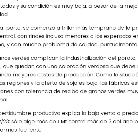
tados y su condición es muy baja, a pesar de la mejo
ad.
ra parte, se comenzó a trillar más temprano de lo pre
entral, con rindes incluso menores a los esperados 
ha, y con mucho problema de calidad, puntualmente
anos verdes complican la industrialización del poroto,
s, que quedan con una coloración verdosa que debe n
ando mayores costos de producción. Como la situac
as regiones y la oferta de soja es baja, las fábricas e
iones con tolerancia de recibo de granos verdes mu
mal.
ncertidumbre productiva explica la baja venta a preci
22/23: sólo algo más de 1 Mt contra más de 3 del año 
formas fue lento.