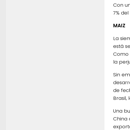
Con un
7% del
MAIZ
La siem
está s
Como v
la perj
Sin em
desarr
de fec
Brasil,
Una bu
China 
export