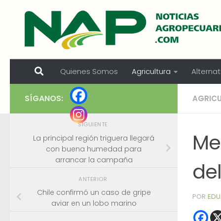
Skip to content
Quienes Somos
Agricultura
Alternat
SÍGANOS:
AGRIC
SIGUIENTE
Mer
La principal región triguera llegará
con buena humedad para
arrancar la campaña
de
ANTERIOR
Chile confirmó un caso de gripe
POR
EDU
aviar en un lobo marino