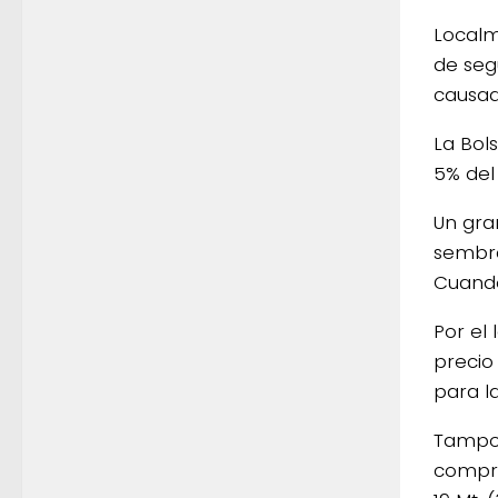
Localm
de seg
causad
La Bol
5% del
Un gra
sembra
Cuando
Por el
precio
para l
Tampoc
compra