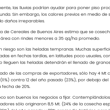
ente, las lluvias podrían ayudar para poner piso prod
unda. Sin embargo, los calores previos en medio de 
o daños irreparables.
sa de Cereales de Buenos Aires estima que se cosec
 área con rindes menores a 35 qq/ha promedio.
n riesgo son las heladas tempranas. Muchas superfic
das en fechas tardías, en latitudes poco usuales, com
 lleguen las heladas detendrán el llenado de granos
 lado de las compras de exportadores, sólo hay 4 Mt
 (11%) contra 12 del año pasado (23%), por debajo de
a fecha de 20%.
o son buenos los negocios a fijar. Contemplándolos
dores sólo originaron 8,5 Mt. (24% de la cosecha es