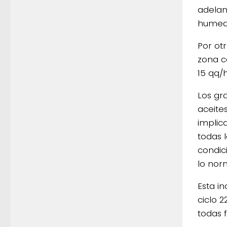
adelan
humed
Por ot
zona c
15 qq/
Los gr
aceite
implic
todas l
condic
lo nor
Esta i
ciclo 
todas 