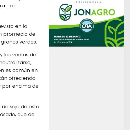
ra en la
visto en la
en promedio de
 granos verdes.
 y las ventas de
eutralizarse,
ión es común en
stán ofreciendo
y por encima de
o de soja de este
pasado, que de