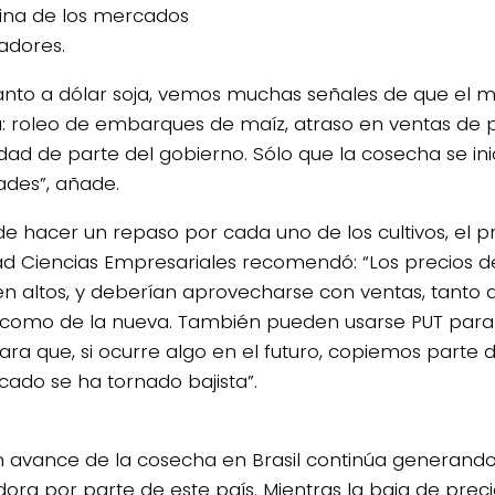
ina de los mercados
adores.
anto a dólar soja, vemos muchas señales de que el 
: roleo de embarques de maíz, atraso en ventas de p
dad de parte del gobierno. Sólo que la cosecha se ini
des”, añade.
de hacer un repaso por cada uno de los cultivos, el p
ad Ciencias Empresariales recomendó: “Los precios d
n altos, y deberían aprovecharse con ventas, tanto 
 como de la nueva. También pueden usarse PUT para
ara que, si ocurre algo en el futuro, copiemos parte d
cado se ha tornado bajista”.
n avance de la cosecha en Brasil continúa generando
ora por parte de este país. Mientras la baja de preci