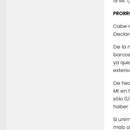
19 Mt.
PRORR
Cabe r
Declar
De la 
barcos
ya que
exterio
De hec
Mt en 
sólo 0
haber 
Si uni
maíz a