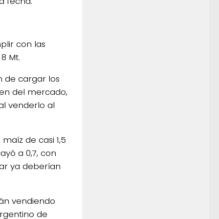
a fecha.
lir con las
8 Mt.
 de cargar los
ren del mercado,
al venderlo al
maíz de casi 1,5
ayó a 0,7, con
gar ya deberían
tán vendiendo
argentino de