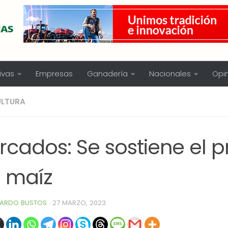
ivas
Empresas
Ganadería
Nacionales
Opi
ULTURA
cados: Se sostiene el p
l maíz
ARDO BUSTOS
·
27 MARZO, 2023