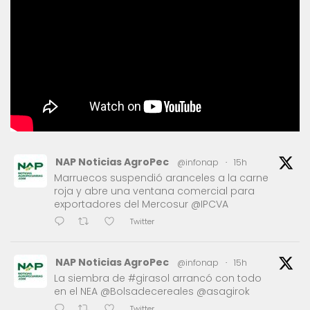
NAP Noticias AgroPec
@infonap
·
15h
Marruecos suspendió aranceles a la carne
roja y abre una ventana comercial para
exportadores del Mercosur @IPCVA
Twitter
NAP Noticias AgroPec
@infonap
·
15h
La siembra de #girasol arrancó con todo
en el NEA @Bolsadecereales @asagirok
Twitter