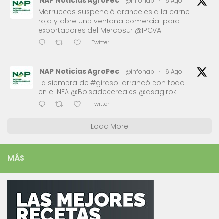
NAP Noticias AgroPec
@infonap
·
6 Ago
Marruecos suspendió aranceles a la carne
roja y abre una ventana comercial para
exportadores del Mercosur @IPCVA
Twitter
NAP Noticias AgroPec
@infonap
·
6 Ago
La siembra de #girasol arrancó con todo
en el NEA @Bolsadecereales @asagirok
Twitter
Load More
MÁS