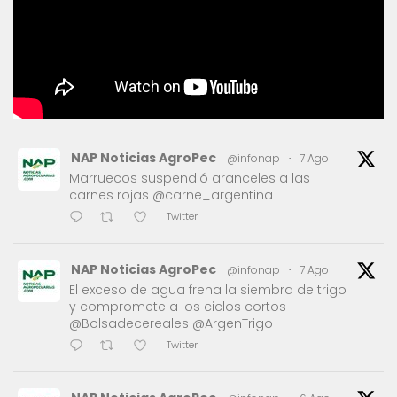
NAP Noticias AgroPec
@infonap
·
7 Ago
Marruecos suspendió aranceles a las
carnes rojas @carne_argentina
Twitter
NAP Noticias AgroPec
@infonap
·
7 Ago
El exceso de agua frena la siembra de trigo
y compromete a los ciclos cortos
@Bolsadecereales @ArgenTrigo
Twitter