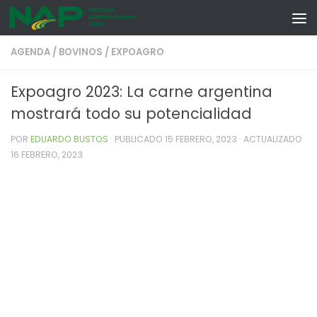
Skip to content
AGENDA
/
BOVINOS
/
EXPOAGRO
Expoagro 2023: La carne argentina
mostrará todo su potencialidad
POR
EDUARDO BUSTOS
· PUBLICADO
15 FEBRERO, 2023
· ACTUALIZADO
16 FEBRERO, 2023