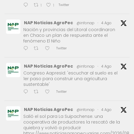
Twitter
1
1
NAP Noticias AgroPec
@infonap
·
4 Ago
Nación y provincias del Litoral coordinaron
en Chaco un plan de respuesta ante el
fenómeno El Niño
Twitter
NAP Noticias AgroPec
@infonap
·
4 Ago
Congreso Aapresid: 'escuchar al suelo es el
1er paso para construir una agricultura
sustentable'
Twitter
NAP Noticias AgroPec
@infonap
·
4 Ago
Salió el sol para La Suipachense: una
cooperativa de productores la rescató de la
quiebra y volvió a producir
https://www.noticiasagropecuarias.com/2026/08/0