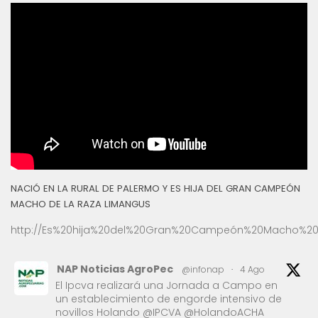
NACIÓ EN LA RURAL DE PALERMO Y ES HIJA DEL GRAN CAMPEÓN
MACHO DE LA RAZA LIMANGUS
http://Es%20hija%20del%20Gran%20Campeón%20Macho%20
NAP Noticias AgroPec
@infonap
·
4 Ago
El Ipcva realizará una Jornada a Campo en
un establecimiento de engorde intensivo de
novillos Holando @IPCVA @HolandoACHA