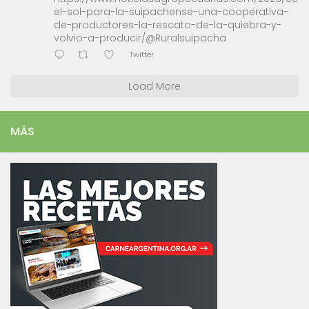
el-sol-para-la-suipachense-una-cooperativa-
de-productores-la-rescato-de-la-quiebra-y-
volvio-a-producir/@Ruralsuipacha
Twitter
Load More
MÁS