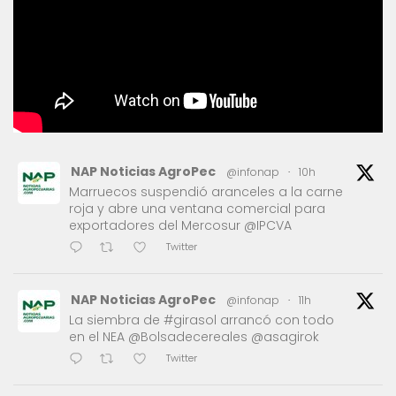
NAP Noticias AgroPec
@infonap
·
10h
Marruecos suspendió aranceles a la carne
roja y abre una ventana comercial para
exportadores del Mercosur @IPCVA
Twitter
NAP Noticias AgroPec
@infonap
·
11h
La siembra de #girasol arrancó con todo
en el NEA @Bolsadecereales @asagirok
Twitter