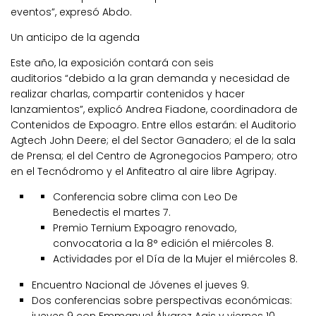
eventos”, expresó Abdo.
Un anticipo de la agenda
Este año,
la exposición contará con seis
auditorios
“debido a la gran demanda y necesidad de
realizar charlas, compartir contenidos y hacer
lanzamientos”, explicó Andrea Fiadone, coordinadora de
Contenidos de Expoagro. Entre ellos estarán: el Auditorio
Agtech John Deere; el del Sector Ganadero; el de la sala
de Prensa; el del Centro de Agronegocios Pampero; otro
en el Tecnódromo y el Anfiteatro al aire libre Agripay.
Conferencia sobre clima con
Leo De
Benedectis
el martes 7.
Premio Ternium Expoagro renovado,
convocatoria a la 8° edición el miércoles 8.
Actividades por el Día de la Mujer el miércoles 8.
Encuentro Nacional de Jóvenes el jueves 9.
Dos conferencias sobre perspectivas económicas:
jueves 9 con
Emmanuel Álvarez Agis
y viernes 10