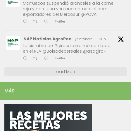
Marruecos suspendió aranceles a la carne
roja y abre una ventana comercial para
exportadores del Mercosur @IPCVA
Twitter
NAP Noticias AgroPec
@infonap
·
20h
La siembra de #girasol arrancó con todo
en el NEA @Bolsadecereales @asagirok
Twitter
Load More
MÁS