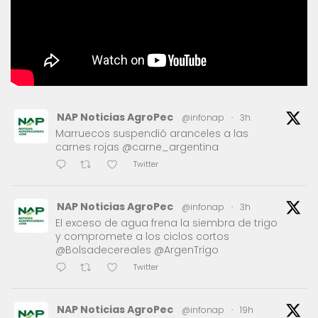
NAP Noticias AgroPec
@infonap
·
3h
Marruecos suspendió aranceles a las
carnes rojas @carne_argentina
Twitter
NAP Noticias AgroPec
@infonap
·
3h
El exceso de agua frena la siembra de trigo
y compromete a los ciclos cortos
@Bolsadecereales @ArgenTrigo
Twitter
NAP Noticias AgroPec
@infonap
·
19h