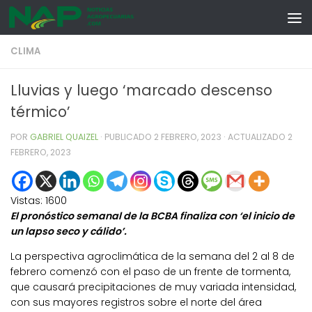
Skip to content
CLIMA
Lluvias y luego ‘marcado descenso
térmico’
POR
GABRIEL QUAIZEL
· PUBLICADO
2 FEBRERO, 2023
· ACTUALIZADO
2
FEBRERO, 2023
Vistas:
1600
El pronóstico semanal de la BCBA finaliza con ‘el inicio de
un lapso seco y cálido’.
La perspectiva agroclimática de la semana del 2 al 8 de
febrero comenzó con el paso de un frente de tormenta,
que causará precipitaciones de muy variada intensidad,
con sus mayores registros sobre el norte del área