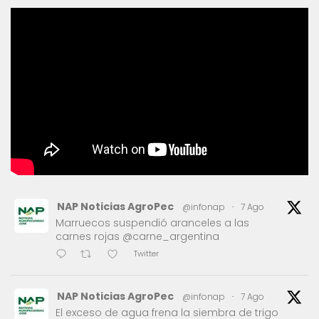
NAP Noticias AgroPec
@infonap
·
7 Ago
Marruecos suspendió aranceles a las
carnes rojas @carne_argentina
Twitter
NAP Noticias AgroPec
@infonap
·
7 Ago
El exceso de agua frena la siembra de trigo