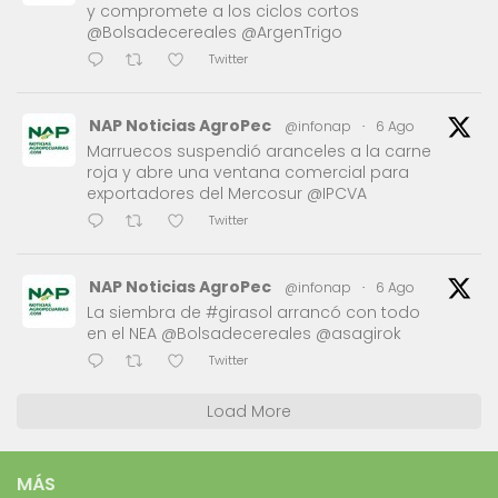
y compromete a los ciclos cortos
@Bolsadecereales @ArgenTrigo
Twitter
NAP Noticias AgroPec
@infonap
·
6 Ago
Marruecos suspendió aranceles a la carne
roja y abre una ventana comercial para
exportadores del Mercosur @IPCVA
Twitter
NAP Noticias AgroPec
@infonap
·
6 Ago
La siembra de #girasol arrancó con todo
en el NEA @Bolsadecereales @asagirok
Twitter
Load More
MÁS