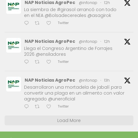
NAP Noticias AgroPec
@infonap
·
12h
La siembra de #girasol arrancó con todo
en el NEA @Bolsadecereales @asagirok
Twitter
NAP Noticias AgroPec
@infonap
·
12h
Llega el Congreso Argentino de Forrajes
2026 @ensiladores
Twitter
NAP Noticias AgroPec
@infonap
·
13h
Desarrollaron una mortadela de jabalí para
convertir una plaga en un alimento con valor
agregado @uneroficial
Twitter
Load More