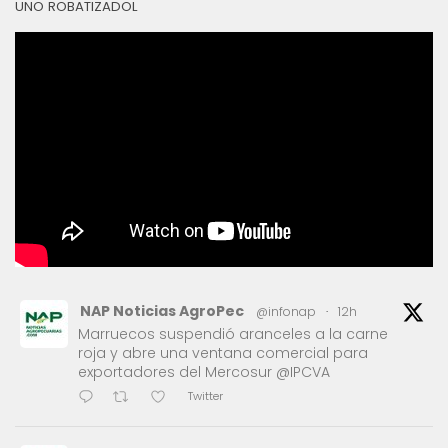
UNO ROBATIZADOL
NAP Noticias AgroPec
@infonap
·
12h
Marruecos suspendió aranceles a la carne
roja y abre una ventana comercial para
exportadores del Mercosur @IPCVA
Twitter