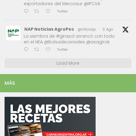
exportadores del Mercosur @IPCVA
Twitter
NAP Noticias AgroPec
@infonap
·
6 Ago
La siembra de #girasol arrancó con todo
en el NEA @Bolsadecereales @asagirok
Twitter
Load More
MÁS