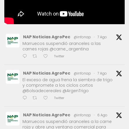
NAP Noticias AgroPec
@infonap
·
7 Ago
Marruecos suspendió aranceles a las
carnes rojas @carne_argentina
Twitter
NAP Noticias AgroPec
@infonap
·
7 Ago
El exceso de agua frena la siembra de trigo
y compromete a los ciclos cortos
@Bolsadecereales @ArgenTrigo
Twitter
NAP Noticias AgroPec
@infonap
·
6 Ago
Marruecos suspendió aranceles a la carne
roja y abre una ventana comercial para