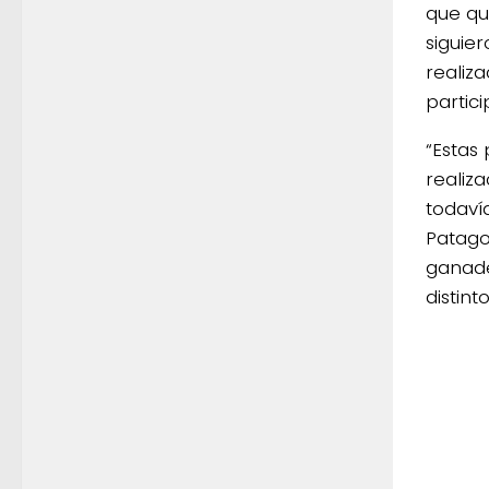
que qu
siguie
realiz
partici
“Estas
realiz
todaví
Patago
ganade
distin