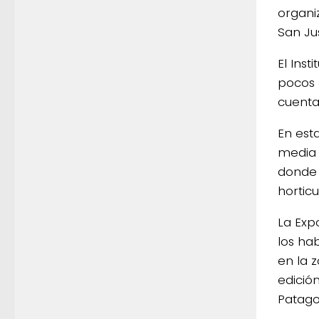
organi
San Jus
El Inst
pocos 
cuenta
En est
media 
donde 
horticu
La Exp
los ha
en la 
edició
Patago