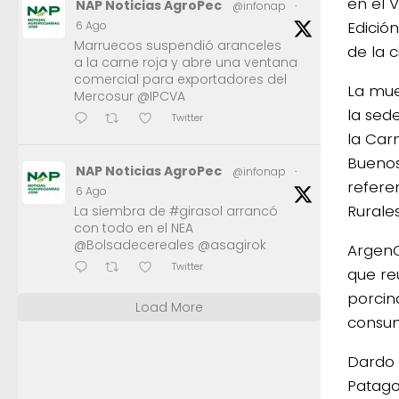
en el V
NAP Noticias AgroPec
@infonap
·
Edición
6 Ago
Marruecos suspendió aranceles
de la 
a la carne roja y abre una ventana
comercial para exportadores del
La mue
Mercosur @IPCVA
la sed
Twitter
la Car
Buenos
NAP Noticias AgroPec
@infonap
·
refere
6 Ago
Rurale
La siembra de #girasol arrancó
con todo en el NEA
@Bolsadecereales @asagirok
ArgenC
Twitter
que re
porcin
Load More
consu
Dardo 
Patago