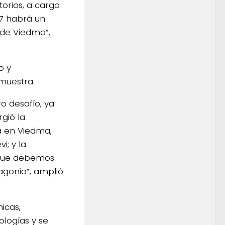
torios, a cargo
 17 habrá un
 de Viedma”,
o y
 muestra.
o desafío, ya
gió la
a en Viedma,
i; y la
 que debemos
agonia”, amplió
icas,
ologías y se