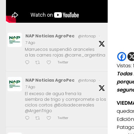
NAP Noticias AgroPec
@infonap
·
7 Ago
Marruecos suspendió aranceles
a las carnes rojas @carne_argentina
Twitter
Vistas:
Todas 
NAP Noticias AgroPec
@infonap
·
porque 
7 Ago
segund
El exceso de agua frena la
siembra de trigo y compromete a los
VIEDM
ciclos cortos @Bolsadecereales
quedará
@ArgenTrigo
Edició
Twitter
Patago