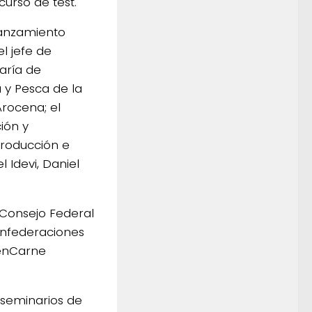
urso de test.
 lanzamiento
l jefe de
aría de
 y Pesca de la
rocena; el
ión y
Producción e
 Idevi, Daniel
(Consejo Federal
Confederaciones
genCarne
s seminarios de