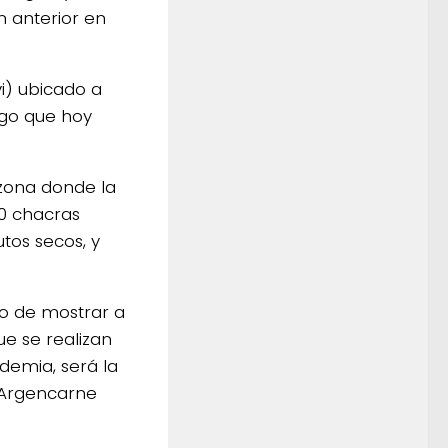
 anterior en
vi) ubicado a
ego que hoy
 zona donde la
0 chacras
utos secos, y
vo de mostrar a
ue se realizan
demia, será la
 Argencarne