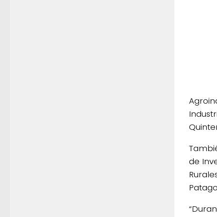
Agroin
Indust
Quinte
Tambié
de Inv
Rurale
Patago
“Durant