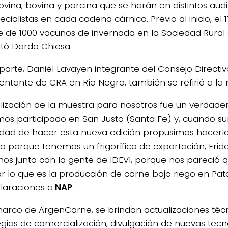
ovina, bovina y porcina que se harán en distintos audi
cialistas en cada cadena cárnica. Previo al inicio, el
 de 1000 vacunos de invernada en la Sociedad Rural
tó Dardo Chiesa.
 parte, Daniel Lavayen integrante del Consejo Directiv
entante de CRA en Río Negro, también se refirió a la
alización de la muestra para nosotros fue un verdader
os participado en San Justo (Santa Fe) y, cuando sur
lidad de hacer esta nueva edición propusimos hacerl
o porque tenemos un frigorífico de exportación, Fridev
s junto con la gente de IDEVI, porque nos pareció
r lo que es la producción de carne bajo riego en Pat
laraciones a
NAP
.
marco de ArgenCarne, se brindan actualizaciones técn
egias de comercialización, divulgación de nuevas tecn