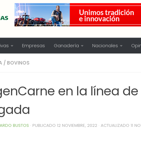
ivas
Empresas
Ganadería
Nacionales
Opi
A
/
BOVINOS
genCarne en la línea de
rgada
ARDO BUSTOS
· PUBLICADO
12 NOVIEMBRE, 2022
· ACTUALIZADO
11 N