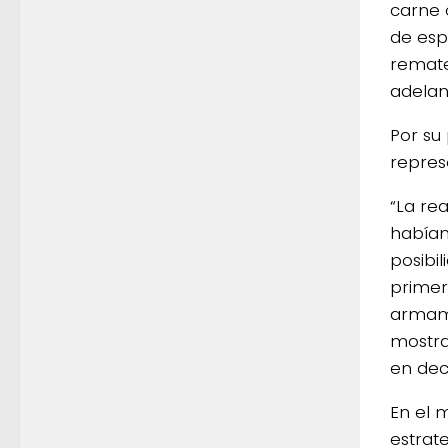
carne 
de espe
remate
adelan
Por su
repres
“La re
habíam
posibi
primer
armamo
mostra
en dec
En el 
estrat