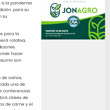
e a la pandemia
ición. para su
n su
es para la
erá rotativa,
iciones.
donde hacer
consumo son
 de ovinos,
 cada una de
de conferencias.
abrá clases de
pos de carne y el