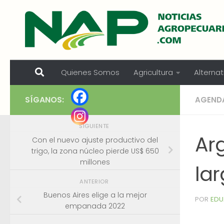
Skip to content
Quienes Somos
Agricultura
Alternat
SÍGANOS:
AGEND
SIGUIENTE
Ar
Con el nuevo ajuste productivo del
trigo, la zona núcleo pierde US$ 650
millones
la
ANTERIOR
Buenos Aires elige a la mejor
POR
EDU
empanada 2022