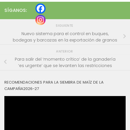
SÍGANOS:
SIGUIENTE
Nuevo sistema para el control en buques,
bodegas y barcazas en la exportación de granos
ANTERIOR
Para salir del ‘momento crítico’ de la ganadería
‘es urgente’ que se levanten las restricciones
RECOMENDACIONES PARA LA SIEMBRA DE MAÍZ DE LA
CAMPAÑA2026-27