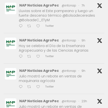
NAP Noticias AgroPec
@infonap
·
7h
Lluvias sobre el Este pampeano y luego un
fuerte descenso térmico @Bolsadecereales
@BolsadeC_ETyM
Twitter
NAP Noticias AgroPec
@infonap
·
9h
Hoy se celebra el Día de la Enseñanza
Agropecuaria y de las Ciencias Agrarias
Twitter
NAP Noticias AgroPec
@infonap
·
9h
Julio mostró un rebote en ventas de
maquinaria agrícola
Twitter
NAP Noticias AgroPec
@infonap
·
23h
Julio mostró un rebote en ventas de