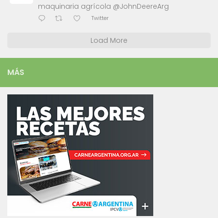
maquinaria agrícola @JohnDeereArg
Twitter
Load More
MÁS