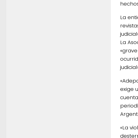
hechos
La ent
revista
judicial
La Aso
«grave
ocurrid
judicial
«Adepa
exige u
cuenta
periodí
Argent
«La vi
dester