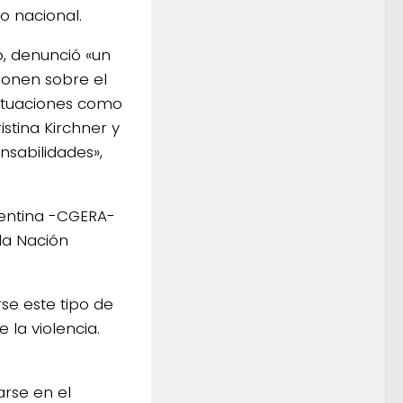
o nacional.
o, denunció «un
mponen sobre el
situaciones como
istina Kirchner y
nsabilidades»,
gentina -CGERA-
la Nación
se este tipo de
la violencia.
rse en el