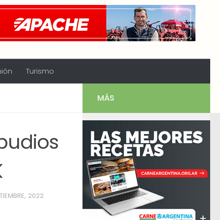
nión
Turismo
MÁS
pudios
K
TIEMBRE, 2022