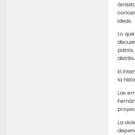
ámbito 
concen
ideas.
Lo que
discus
patria,
distrib
El int
la his
Las em
Fernán
proyec
La vio
depend