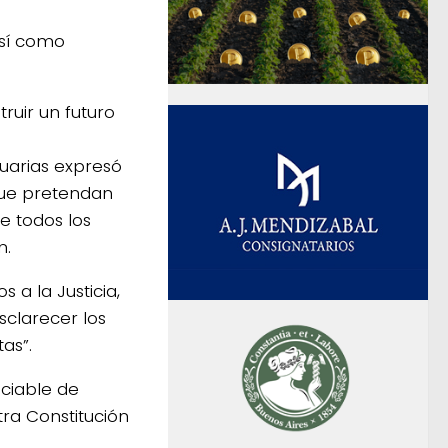
así como
uir un futuro
uarias expresó
que pretendan
e todos los
n.
 a la Justicia,
clarecer los
as”.
nciable de
tra Constitución