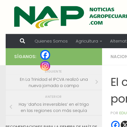
Skip to content
Quienes Somos
Agricultura
Alternat
SÍGANOS:
NACIO
SIGUIENTE
El
En La Trinidad el IPCVA realizó una
nueva jornada a campo
po
ANTERIOR
Hay ‘daños irreversibles’ en el trigo
en las regiones con más sequía
POR
EDU
RECOMENDACIONES PARA LA SIEMBRA DE MAÍZ DE