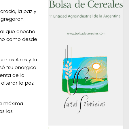
racia, la paz y
 agregaron.
nal que anoche
ismo como desde
enos Aires y la
ó “su enérgico
denta de la
alterar la paz
 la máxima
os los