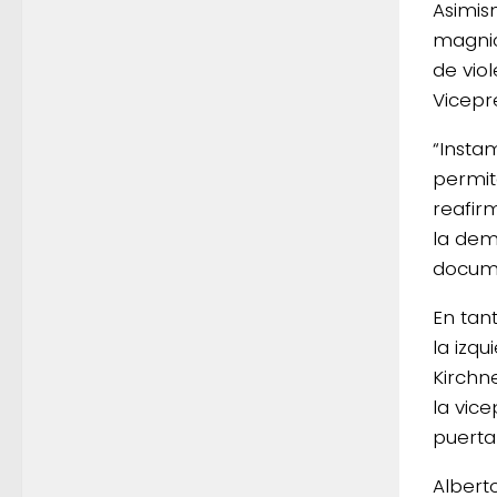
Asimis
magnic
de viol
Vicepr
“Insta
permit
reafir
la dem
docume
En tan
la izqu
Kirchn
la vic
puerta
Albert