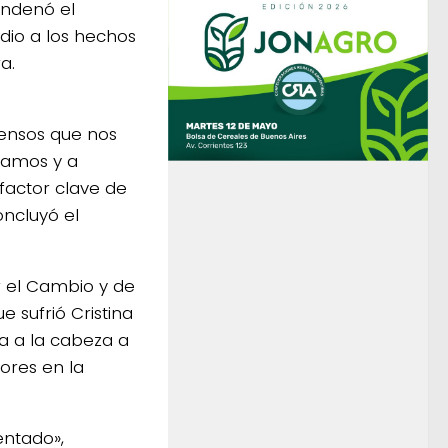
ondenó el
dio a los hechos
a.
sensos que nos
ramos y a
 factor clave de
oncluyó el
r el Cambio y de
e sufrió Cristina
a a la cabeza a
ores en la
entado»,