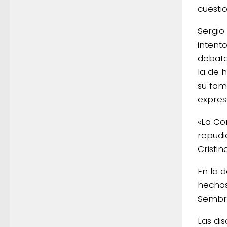
cuesti
Sergio
intent
debate
la de h
su fam
expres
«La Co
repudi
Cristi
En la 
hechos
Sembra
Las di