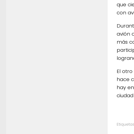
que cie
con av
Durante
avión 
más co
partic
logran
El otr
hace c
hay en
ciudad
Etiquetas