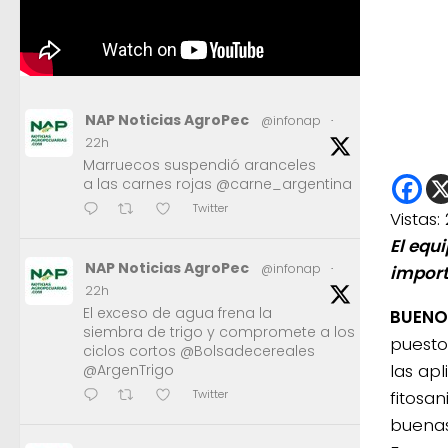
NAP Noticias AgroPec
@infonap
·
22h
Marruecos suspendió aranceles
a las carnes rojas @carne_argentina
Twitter
Vistas:
El equ
NAP Noticias AgroPec
@infonap
·
import
22h
El exceso de agua frena la
BUENOS
siembra de trigo y compromete a los
puesto
ciclos cortos @Bolsadecereales
las ap
@ArgenTrigo
fitosan
Twitter
buenas