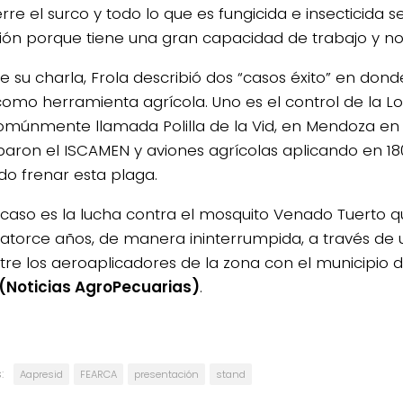
rre el surco y todo lo que es fungicida e insecticida s
ión porque tiene una gran capacidad de trabajo y no 
 su charla, Frola describió dos “casos éxito” en donde 
como herramienta agrícola. Uno es el control de la L
múnmente llamada Polilla de la Vid, en Mendoza e
iparon el ISCAMEN y aviones agrícolas aplicando en 18
do frenar esta plaga.
o caso es la lucha contra el mosquito Venado Tuerto q
atorce años, de manera ininterrumpida, a través de
tre los aeroaplicadores de la zona con el municipio 
(Noticias AgroPecuarias)
.
:
Aapresid
FEARCA
presentación
stand