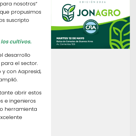
 para nosotros”
s que propusimos
s suscripto
los cultivos.
l desarrollo
 para el sector.
 y con Aapresid,
amplió.
tante abrir estos
s e ingenieros
mo herramienta
excelente