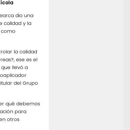
rícola
Fearca dio una
 calidad y la
n como
lar la calidad
reas?, ese es el
n que llevó a
roaplicador
Titular del Grupo
cer qué debemos
cación para
en otros