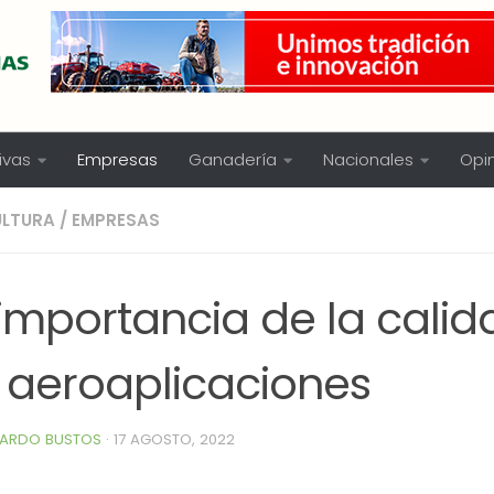
ivas
Empresas
Ganadería
Nacionales
Opi
ULTURA
/
EMPRESAS
 importancia de la calid
s aeroaplicaciones
ARDO BUSTOS
·
17 AGOSTO, 2022