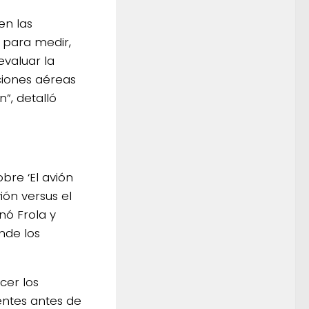
en las
 para medir,
evaluar la
aciones aéreas
”, detalló
bre ‘El avión
ión versus el
nó Frola y
nde los
cer los
entes antes de