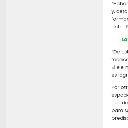
“Haber
y, det
forman
entre 
La
“De es
técnico
El eje
es log
Por ot
espaci
que de
para s
predis