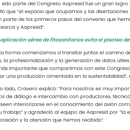
 sido parte del Congreso Aapresid fue un gran logro
alló que “el espacio que ocupamos y las disertacione
 parte de los primeros pasos del convenio que hemo
Fearca y Aapresid”.
 aplicación aérea de fitosanitarios evita el pisoteo de 
ta forma comenzamos a transitar juntos el camino de
, la profesionalización y la generación de datos útiles
 más importante que compartimos con este Congreso
rar una producción cimentada en la sustentabilidad”, 
ro lado, Cravero explicó: “Para nosotros es muy impor
os de diálogo e intercambio con productores, técnico
seen interiorizarse en el conocimiento del avión co
u trabajo” y agradeció al equipo de Aapresid por “la 
posición y la atención que hemos recibido”.