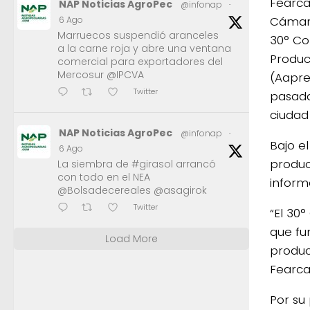
Fearca
NAP Noticias AgroPec
@infonap
·
Cámara
6 Ago
Marruecos suspendió aranceles
30° Co
a la carne roja y abre una ventana
Produc
comercial para exportadores del
Mercosur @IPCVA
(Aapre
Twitter
pasada
ciudad
NAP Noticias AgroPec
@infonap
·
Bajo e
6 Ago
produc
La siembra de #girasol arrancó
con todo en el NEA
inform
@Bolsadecereales @asagirok
Twitter
“El 30
que fu
Load More
produci
Fearca
Por su