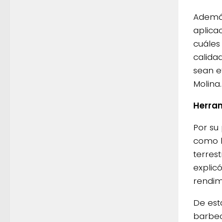
Además
aplica
cuáles
calida
sean e
Molina.
Herram
Por su
como h
terres
explic
rendim
De est
barbec