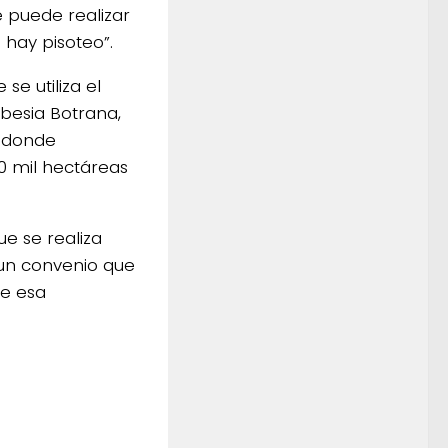
e puede realizar
hay pisoteo”.
se utiliza el
obesia Botrana,
n donde
0 mil hectáreas
ue se realiza
 un convenio que
de esa