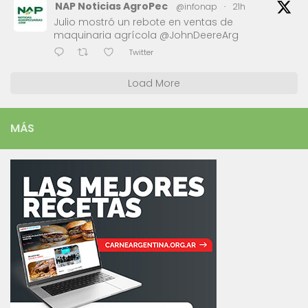
NAP Noticias AgroPec
@infonap
·
21h
Julio mostró un rebote en ventas de
maquinaria agrícola @JohnDeereArg
Twitter
Load More
MÁS