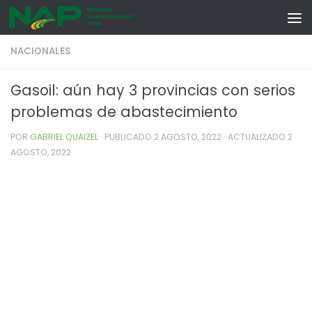
Skip to content
NACIONALES
Gasoil: aún hay 3 provincias con serios
problemas de abastecimiento
POR
GABRIEL QUAIZEL
· PUBLICADO
2 AGOSTO, 2022
· ACTUALIZADO
2
AGOSTO, 2022