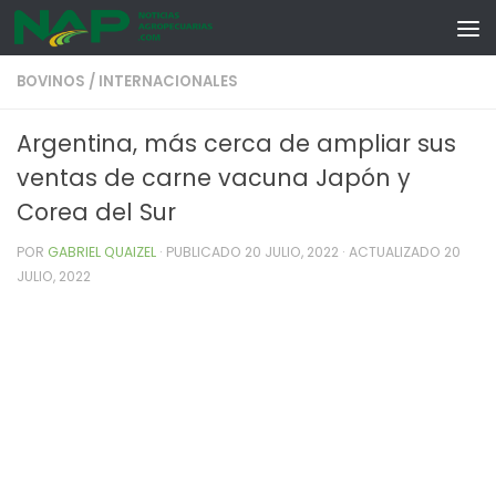
Skip to content
BOVINOS
/
INTERNACIONALES
Argentina, más cerca de ampliar sus
ventas de carne vacuna Japón y
Corea del Sur
POR
GABRIEL QUAIZEL
· PUBLICADO
20 JULIO, 2022
· ACTUALIZADO
20
JULIO, 2022