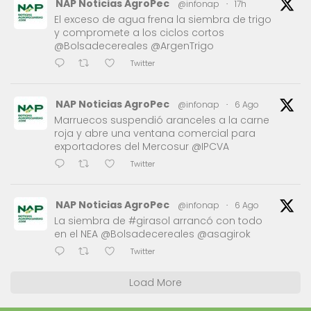
NAP Noticias AgroPec
@infonap
·
17h
El exceso de agua frena la siembra de trigo
y compromete a los ciclos cortos
@Bolsadecereales @ArgenTrigo
Twitter
NAP Noticias AgroPec
@infonap
·
6 Ago
Marruecos suspendió aranceles a la carne
roja y abre una ventana comercial para
exportadores del Mercosur @IPCVA
Twitter
NAP Noticias AgroPec
@infonap
·
6 Ago
La siembra de #girasol arrancó con todo
en el NEA @Bolsadecereales @asagirok
Twitter
Load More