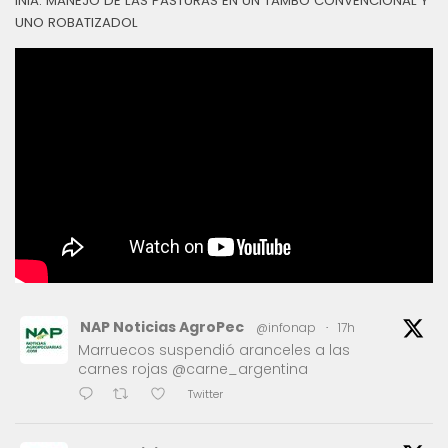
INIA: MANEJO DE LAS PASTURAS EN UN TAMBO CONVENCIONAL Y
UNO ROBATIZADOL
NAP Noticias AgroPec
@infonap
·
17h
Marruecos suspendió aranceles a las
carnes rojas @carne_argentina
Twitter