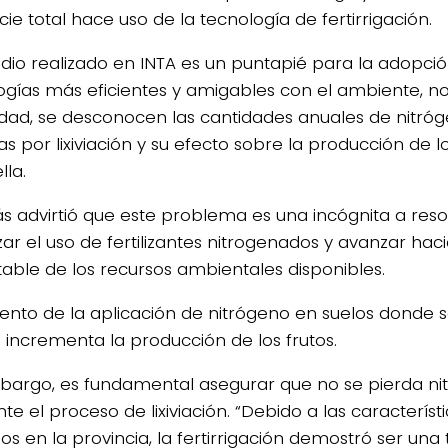
cie total hace uso de la tecnología de fertirrigación.
tudio realizado en INTA es un puntapié para la adopci
ogías más eficientes y amigables con el ambiente, no
idad, se desconocen las cantidades anuales de nitró
s por lixiviación y su efecto sobre la producción de los
lla.
 advirtió que este problema es una incógnita a reso
zar el uso de fertilizantes nitrogenados y avanzar ha
table de los recursos ambientales disponibles.
ento de la aplicación de nitrógeno en suelos donde se
s incrementa la producción de los frutos.
bargo, es fundamental asegurar que no se pierda ni
e el proceso de lixiviación. “Debido a las característi
os en la provincia, la fertirrigación demostró ser una