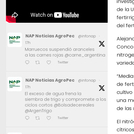
invest
de la U
fertir
del fer
NAP Noticias AgroPec
@infonap
·
Alejand
17h
Concord
Marruecos suspendió aranceles
nitrog
a las carnes rojas @carne_argentina
varieda
Twitter
“Media
NAP Noticias AgroPec
@infonap
·
de fer
17h
cultiv
El exceso de agua frena la
siembra de trigo y compromete a los
una ma
ciclos cortos @Bolsadecereales
de las 
@ArgenTrigo
Twitter
El nit
cítric