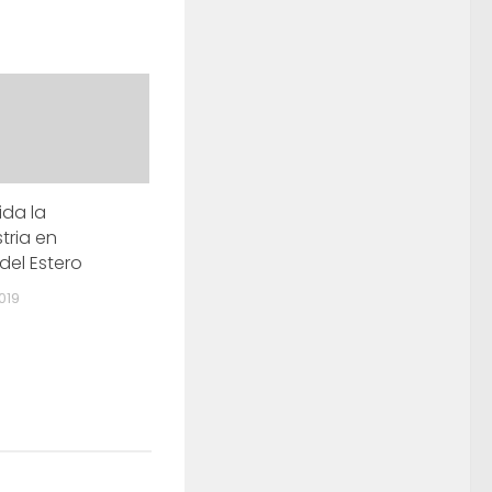
ida la
tria en
del Estero
019