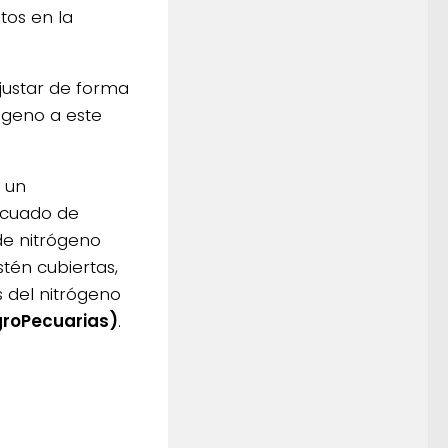
tos en la
ajustar de forma
rógeno a este
a un
ecuado de
de nitrógeno
tén cubiertas,
 del nitrógeno
groPecuarias)
.