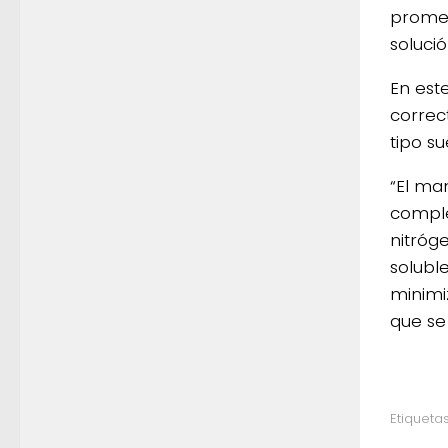
promet
solució
En este
correc
tipo su
“El man
comple
nitróg
solubl
minimi
que se 
Etiquetas