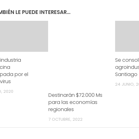
BIÉN LE PUEDE INTERESAR...
industria
Se consol
cina
agroindus
pada por el
Santiago 
virus
24 JUNIO, 2
, 2020
Destinarán $72.000 Ms
para las economías
regionales
7 OCTUBRE, 2022