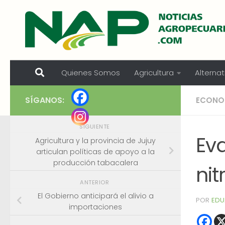
Skip to content
Quienes Somos
Agricultura
Alternat
SÍGANOS:
ECONO
SIGUIENTE
Eva
Agricultura y la provincia de Jujuy
articulan políticas de apoyo a la
producción tabacalera
nit
ANTERIOR
El Gobierno anticipará el alivio a
POR
EDU
importaciones