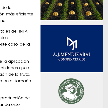
 de la
ión más eficiente
ana.
utales del INTA
ntes
ste caso, de la
e la aplicación
antidades que el
ión de la fruta,
to en el tamaño
a producción de
manda este