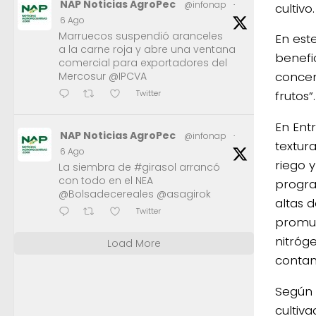
NAP Noticias AgroPec
@infonap
·
cultivo.
6 Ago
Marruecos suspendió aranceles
En este
a la carne roja y abre una ventana
benefi
comercial para exportadores del
concen
Mercosur @IPCVA
Twitter
frutos”.
En Entr
NAP Noticias AgroPec
@infonap
·
textura
6 Ago
riego y
La siembra de #girasol arrancó
con todo en el NEA
progra
@Bolsadecereales @asagirok
altas d
Twitter
promue
nitróge
Load More
contam
Según e
cultiva