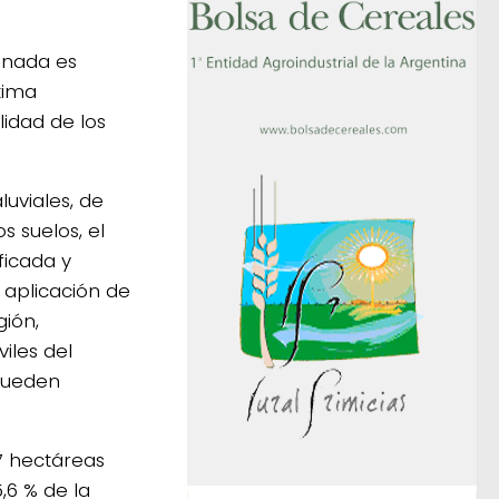
genada es
tima
idad de los
luviales, de
s suelos, el
ficada y
aplicación de
gión,
iles del
 pueden
87 hectáreas
,6 % de la