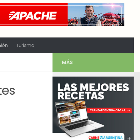
nión
Turismo
MÁS
tes