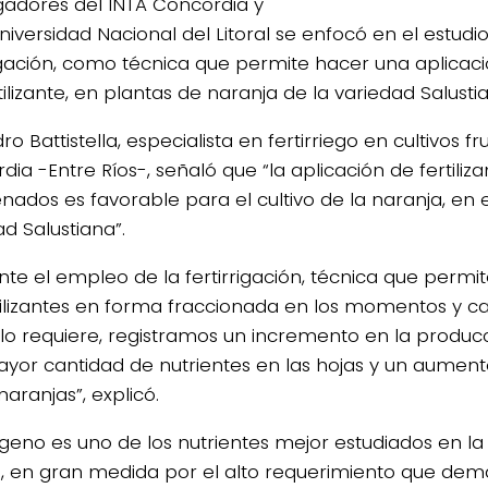
igadores del INTA Concordia y
niversidad Nacional del Litoral se enfocó en el estudio
rigación, como técnica que permite hacer una aplicac
tilizante, en plantas de naranja de la variedad Salusti
ro Battistella, especialista en fertirriego en cultivos fr
ia -Entre Ríos-, señaló que “la aplicación de fertiliza
enados es favorable para el cultivo de la naranja, en e
d Salustiana”.
nte el empleo de la fertirrigación, técnica que permit
tilizantes en forma fraccionada en los momentos y c
o lo requiere, registramos un incremento en la producc
yor cantidad de nutrientes en las hojas y un aumen
naranjas”, explicó.
rógeno es uno de los nutrientes mejor estudiados en l
os, en gran medida por el alto requerimiento que de