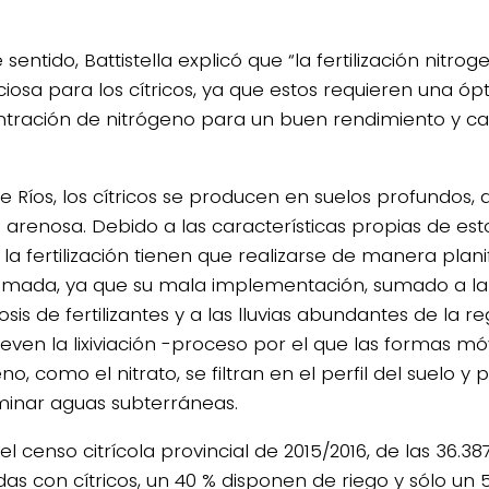
 sentido, Battistella explicó que “la fertilización nitro
ciosa para los cítricos, ya que estos requieren una óp
tración de nitrógeno para un buen rendimiento y cal
e Ríos, los cítricos se producen en suelos profundos, a
 arenosa. Debido a las características propias de esto
 la fertilización tienen que realizarse de manera plani
mada, ya que su mala implementación, sumado a la 
osis de fertilizantes y a las lluvias abundantes de la re
ven la lixiviación -proceso por el que las formas móv
no, como el nitrato, se filtran en el perfil del suelo y
inar aguas subterráneas.
l censo citrícola provincial de 2015/2016, de las 36.3
das con cítricos, un 40 % disponen de riego y sólo un 5