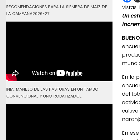
Vistas:
RECOMENDACIONES PARA LA SIEMBRA DE MAÍZ DE
LA CAMPAÑA2026-27
Un est
increm
BUENOS
encuen
produc
mundia
En la p
encue
INIA: MANEJO DE LAS PASTURAS EN UN TAMBO
del tot
CONVENCIONAL Y UNO ROBATIZADOL
activid
cultiv
naranj
En ese