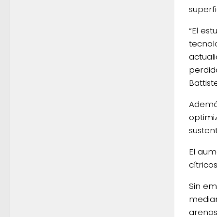
superfi
“El es
tecnol
actual
perdida
Battiste
Además
optimi
susten
El aum
cítrico
Sin em
mediant
arenos