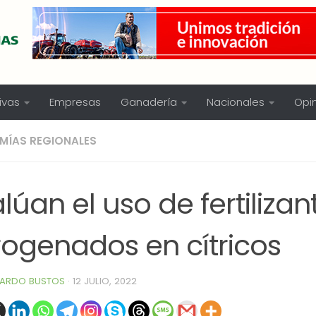
ivas
Empresas
Ganadería
Nacionales
Opi
MÍAS REGIONALES
lúan el uso de fertilizan
rogenados en cítricos
ARDO BUSTOS
·
12 JULIO, 2022