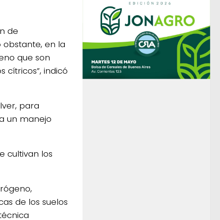
ón de
 obstante, en la
geno que son
 cítricos”, indicó
lver, para
cia un manejo
 cultivan los
trógeno,
cas de los suelos
 técnica