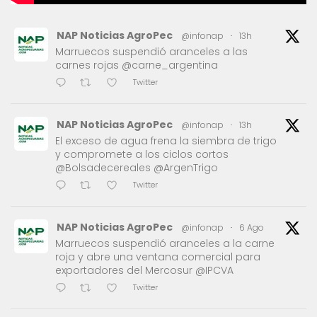
NAP Noticias AgroPec
@infonap
·
13h
Marruecos suspendió aranceles a las
carnes rojas @carne_argentina
Twitter
NAP Noticias AgroPec
@infonap
·
13h
El exceso de agua frena la siembra de trigo
y compromete a los ciclos cortos
@Bolsadecereales @ArgenTrigo
Twitter
NAP Noticias AgroPec
@infonap
·
6 Ago
Marruecos suspendió aranceles a la carne
roja y abre una ventana comercial para
exportadores del Mercosur @IPCVA
Twitter