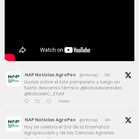
NAP Noticias AgroPec
@infonap
·
13h
Lluvias sobre el Este pampeano y luego un
fuerte descenso térmico @Bolsadecereales
@BolsadeC_ETyM
Twitter
NAP Noticias AgroPec
@infonap
·
14h
Hoy se celebra el Día de la Enseñanza
Agropecuaria y de las Ciencias Agrarias