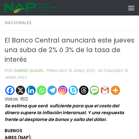
Skip to content
NACIONALES
El Banco Central anunciará este jueves
una suba de 2% ó 3% de la tasa de
interés
POR
GABRIEL QUAIZEL
· PUBLICADO
15 JUNIO, 2022
· ACTUALIZADO
15
JUNIO, 2022
Vistas:
1612
Se estima que será suficiente para que el costo del
dinero supere la inflación interanual. Y una respuesta
frente al desplome de bonos y salto del dólar.
BUENOS
AIRES (NAP).