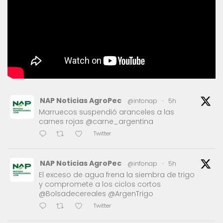
NAP Noticias AgroPec
@infonap
·
5h
Marruecos suspendió aranceles a las
carnes rojas @carne_argentina
Twitter
NAP Noticias AgroPec
@infonap
·
5h
El exceso de agua frena la siembra de trigo
y compromete a los ciclos cortos
@Bolsadecereales @ArgenTrigo
Twitter