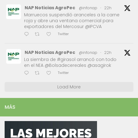
NAP Noticias AgroPec
@infonap
·
22h
Marruecos suspendió aranceles a la carne
roja y abre una ventana comercial para
exportadores del Mercosur @IPCVA
Twitter
NAP Noticias AgroPec
@infonap
·
22h
La siembra de #girasol arrancó con todo
en el NEA @Bolsadecereales @asagirok
Twitter
Load More
MÁS