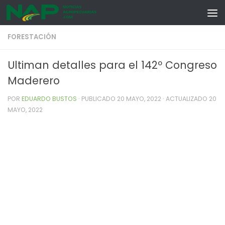
Skip to content
FORESTACIÓN
Ultiman detalles para el 142º Congreso
Maderero
POR
EDUARDO BUSTOS
· PUBLICADO
20 MAYO, 2022
· ACTUALIZADO
20
MAYO, 2022