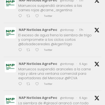
NAP Noticias AgroPec
@infonap
·
17h
Marruecos suspendió aranceles a las
carnes rojas @carne_argentina
Twitter
NAP Noticias AgroPec
@infonap
·
17h
El exceso de agua frena la siembra de trigo
y compromete a los ciclos cortos
@Bolsadecereales @ArgenTrigo
Twitter
NAP Noticias AgroPec
@infonap
·
6 Ago
Marruecos suspendió aranceles a la carne
roja y abre una ventana comercial para
exportadores del Mercosur @IPCVA
Twitter
NAP Noticias AgroPec
@infonap
·
6 Ago
La siembra de #girasol arrancó con todo