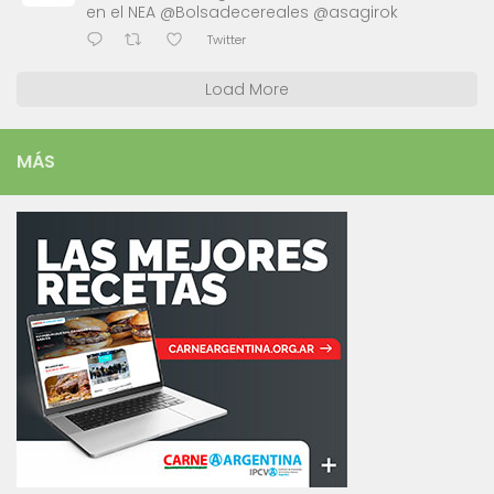
en el NEA @Bolsadecereales @asagirok
Twitter
Load More
MÁS