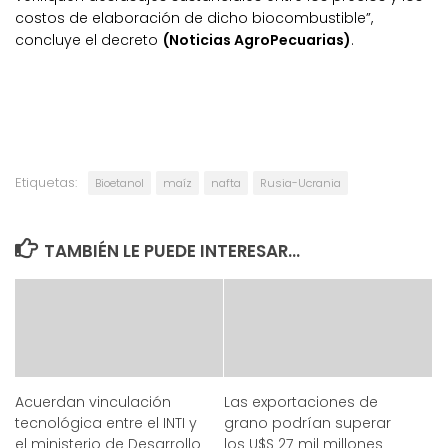
costos de elaboración de dicho biocombustible”,
concluye el decreto
(Noticias AgroPecuarias)
.
Etiquetas:
Bioetanol
maíz
nafta
Rusia-Ucrania
TAMBIÉN LE PUEDE INTERESAR...
Acuerdan vinculación
Las exportaciones de
tecnológica entre el INTI y
grano podrían superar
el ministerio de Desarrollo
los U$S 27 mil millones