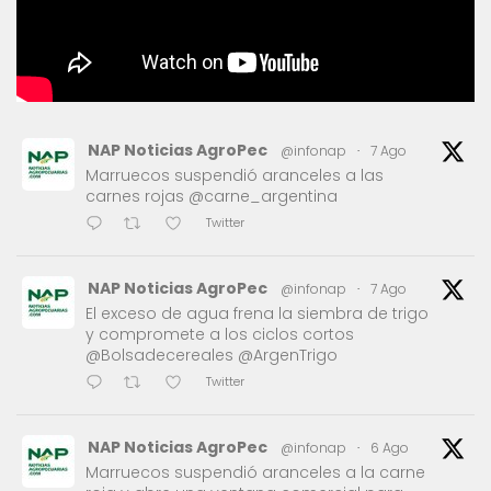
NAP Noticias AgroPec
@infonap
·
7 Ago
Marruecos suspendió aranceles a las
carnes rojas @carne_argentina
Twitter
NAP Noticias AgroPec
@infonap
·
7 Ago
El exceso de agua frena la siembra de trigo
y compromete a los ciclos cortos
@Bolsadecereales @ArgenTrigo
Twitter
NAP Noticias AgroPec
@infonap
·
6 Ago
Marruecos suspendió aranceles a la carne