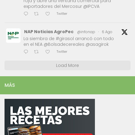
roja y abre una ventana comercial para
exportadores del Mercosur @IPCVA
Twitter
NAP Noticias AgroPec
@infonap
·
6 Ago
La siembra de #girasol arrancó con todo
en el NEA @Bolsadecereales @asagirok
Twitter
Load More
MÁS