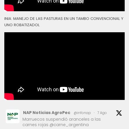
INIA: MANEJO DE LAS PASTURAS EN UN TAMBO CONVENCIONAL Y
UNO ROBATIZADOL
NAP Noticias AgroPec
@infonap
·
7 Ago
Marruecos suspendió aranceles a las
carnes rojas @carne_argentina