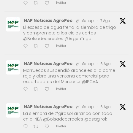
Twitter
NAP Noticias AgroPec
@infonap
·
7 Ago
El exceso de agua frena la siembra de trigo
y compromete a los ciclos cortos
@Bolsadecereales @ArgenTrigo
Twitter
NAP Noticias AgroPec
@infonap
·
6 Ago
Marruecos suspendió aranceles a la carne
roja y abre una ventana comercial para
exportadores del Mercosur @IPCVA
Twitter
NAP Noticias AgroPec
@infonap
·
6 Ago
La siembra de #girasol arrancó con todo
en el NEA @Bolsadecereales @asagirok
Twitter