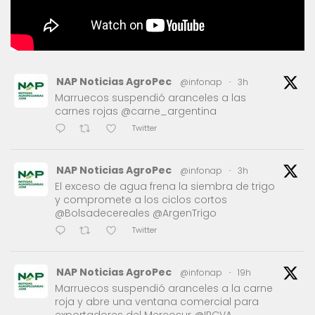
NAP Noticias AgroPec
@infonap
·
3h
Marruecos suspendió aranceles a las
carnes rojas @carne_argentina
Twitter
NAP Noticias AgroPec
@infonap
·
3h
El exceso de agua frena la siembra de trigo
y compromete a los ciclos cortos
@Bolsadecereales @ArgenTrigo
Twitter
NAP Noticias AgroPec
@infonap
·
19h
Marruecos suspendió aranceles a la carne
roja y abre una ventana comercial para