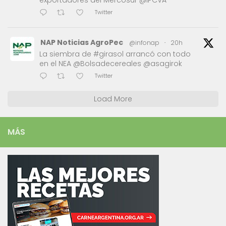
exportadores del Mercosur @IPCVA
Twitter
NAP Noticias AgroPec
@infonap
·
20h
La siembra de #girasol arrancó con todo
en el NEA @Bolsadecereales @asagirok
Twitter
Load More
MÁS