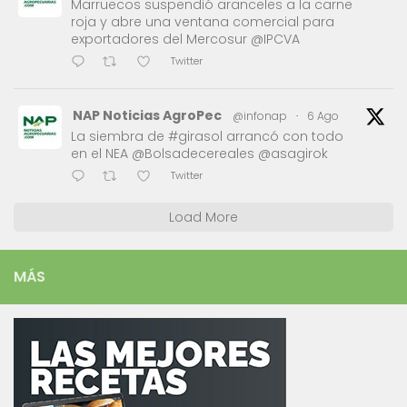
Marruecos suspendió aranceles a la carne
roja y abre una ventana comercial para
exportadores del Mercosur @IPCVA
Twitter
NAP Noticias AgroPec
@infonap
·
6 Ago
La siembra de #girasol arrancó con todo
en el NEA @Bolsadecereales @asagirok
Twitter
Load More
MÁS