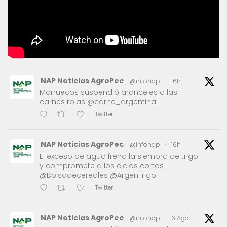
NAP Noticias AgroPec
@infonap
·
16h
Marruecos suspendió aranceles a las
carnes rojas @carne_argentina
Twitter
NAP Noticias AgroPec
@infonap
·
16h
El exceso de agua frena la siembra de trigo
y compromete a los ciclos cortos
@Bolsadecereales @ArgenTrigo
Twitter
NAP Noticias AgroPec
@infonap
·
6 Ago