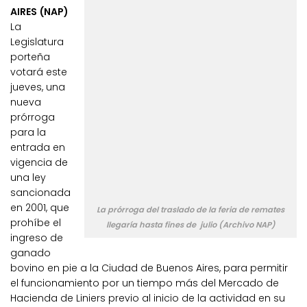
AIRES (NAP)
La
Legislatura
porteña
votará este
jueves, una
nueva
prórroga
para la
entrada en
vigencia de
una ley
sancionada
en 2001, que
La prórroga del traslado de la feria de remates
prohíbe el
llegaría hasta fines de julio (Archivo NAP)
ingreso de
ganado
bovino en pie a la Ciudad de Buenos Aires, para permitir
el funcionamiento por un tiempo más del Mercado de
Hacienda de Liniers previo al inicio de la actividad en su