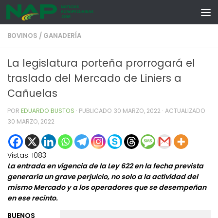
Skip to content
BOVINOS
/
GANADERÍA
La legislatura porteña prorrogará el
traslado del Mercado de Liniers a
Cañuelas
POR
EDUARDO BUSTOS
· PUBLICADO
30 MARZO, 2022
· ACTUALIZADO
30 MARZO, 2022
Vistas:
1083
La entrada en vigencia de la Ley 622 en la fecha prevista
generaría un grave perjuicio, no solo a la actividad del
mismo Mercado y a los operadores que se desempeñan
en ese recinto.
BUENOS