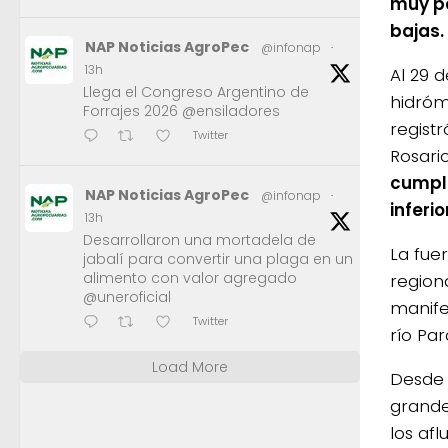
muy po
bajas.
NAP Noticias AgroPec
@infonap
·
13h
Al 29 d
Llega el Congreso Argentino de
hidróm
Forrajes 2026 @ensiladores
registr
Twitter
Rosari
cumple
NAP Noticias AgroPec
@infonap
·
inferi
13h
Desarrollaron una mortadela de
La fuer
jabalí para convertir una plaga en un
alimento con valor agregado
region
@uneroficial
manife
Twitter
río Pa
Load More
Desde 
grande
los af