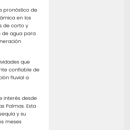
a pronóstico de
námica en los
s de corto y
s de agua para
eneración
tividades que
nte confiable de
ión fluvial a
de interés desde
as Palmas. Esta
sequía y su
mos meses