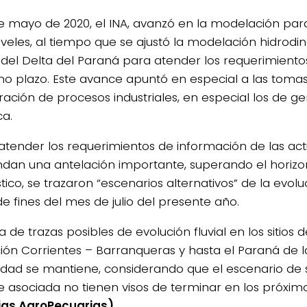
e mayo de 2020, el INA, avanzó en la modelación par
niveles, al tiempo que se ajustó la modelación hidrodi
 del Delta del Paraná para atender los requerimiento
o plazo. Este avance apuntó en especial a las toma
eración de procesos industriales, en especial los de g
ca.
 atender los requerimientos de información de las ac
an una antelación importante, superando el horizo
ico, se trazaron “escenarios alternativos” de la evoluc
de fines del mes de julio del presente año.
a de trazas posibles de evolución fluvial en los sitios 
ción Corrientes – Barranqueras y hasta el Paraná de l
dad se mantiene, considerando que el escenario de 
e asociada no tienen visos de terminar en los próxi
ias AgroPecuarias)
.