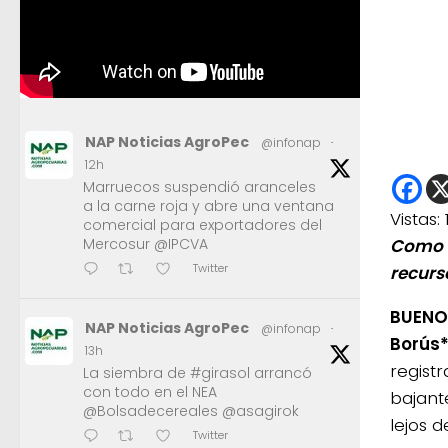
NAP Noticias AgroPec
@infonap
·
12h
Marruecos suspendió aranceles
a la carne roja y abre una ventana
Vistas:
comercial para exportadores del
Mercosur @IPCVA
Como r
Twitter
recurso
BUENOS
NAP Noticias AgroPec
@infonap
·
Borús*
13h
regist
La siembra de #girasol arrancó
con todo en el NEA
bajant
@Bolsadecereales @asagirok
lejos 
Twitter