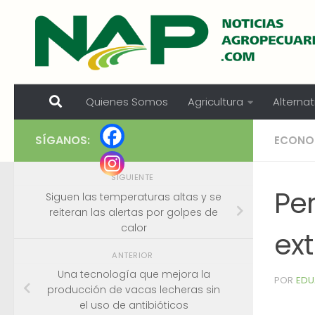
Skip to content
Quienes Somos
Agricultura
Alternat
SÍGANOS:
ECONO
SIGUIENTE
Per
Siguen las temperaturas altas y se
reiteran las alertas por golpes de
calor
ext
ANTERIOR
Una tecnología que mejora la
POR
EDU
producción de vacas lecheras sin
el uso de antibióticos