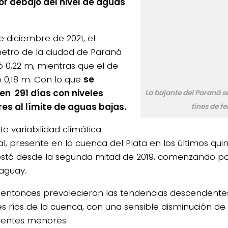
r debajo del nivel de aguas
e diciembre de 2021, el
etro de la ciudad de Paraná
ó 0,22 m, mientras que el de
o 0,18 m. Con lo que
se
n 291 días con niveles
La bajante del Paraná 
ores al límite de aguas bajas.
fines de fe
te variabilidad climática
al, presente en la cuenca del Plata en los últimos qui
stó desde la segunda mitad de 2019, comenzando po
raguay.
entonces prevalecieron las tendencias descendentes
s ríos de la cuenca, con una sensible disminución de
luentes menores.