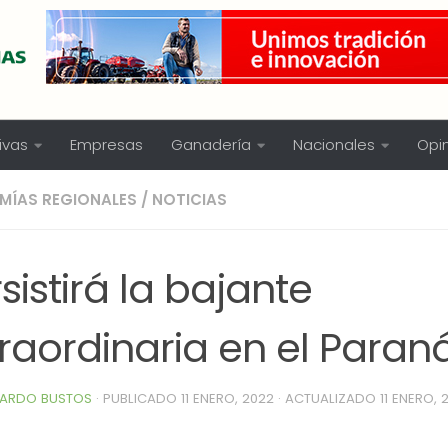
ivas
Empresas
Ganadería
Nacionales
Opi
MÍAS REGIONALES
/
NOTICIAS
sistirá la bajante
raordinaria en el Paran
ARDO BUSTOS
· PUBLICADO
11 ENERO, 2022
· ACTUALIZADO
11 ENERO, 