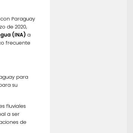
á con Paraguay
zo de 2020,
Agua (INA)
a
co frecuente
araguay para
para su
s fluviales
al a ser
laciones de