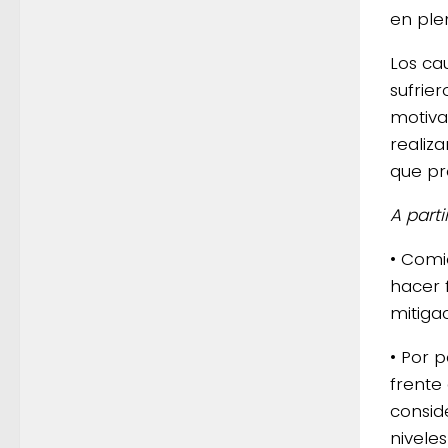
en ple
Los ca
sufrie
motiva
realiz
que pr
A part
• Comi
hacer 
mitigac
• Por p
frente
consid
nivele