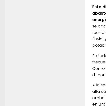
Esta d
abast
energí
se dif
fuerte
fluvia
potabi
En tod
frecue
Como r
disponi
A la s
alta c
embals
en Bra