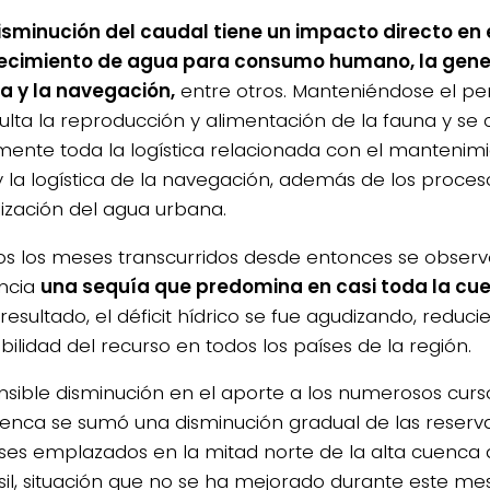
isminución del caudal tiene un impacto directo en 
ecimiento de agua para consumo humano, la gene
a y la navegación,
entre otros. Manteniéndose el pe
iculta la reproducción y alimentación de la fauna y se
mente toda la logística relacionada con el mantenimi
l y la logística de la navegación, además de los proce
lización del agua urbana.
os los meses transcurridos desde entonces se obser
ncia
una sequía que predomina en casi toda la cue
esultado, el déficit hídrico se fue agudizando, reduci
bilidad del recurso en todos los países de la región.
ensible disminución en el aporte a los numerosos curso
uenca se sumó una disminución gradual de las reserva
es emplazados en la mitad norte de la alta cuenca d
sil, situación que no se ha mejorado durante este me