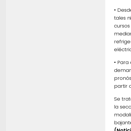
• Desd
tales 
cursos
median
refrig
eléctri
• Para
demand
pronóst
partir 
Se trat
la sec
modali
bajant
(Notic