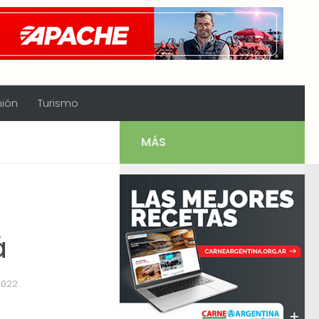
nión
Turismo
MÁS
á
2022