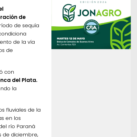
el
ración de
ríodo de sequía
 condiciona
ento de la vía
sos de
vó con
nca del Plata.
endo la
s fluviales de la
s en los
el río Paraná
s de diciembre,